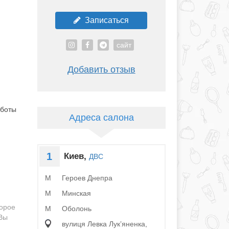
Записаться
сайт
Добавить отзыв
аботы
Адреса салона
1
Киев,
ДВС
Героев Днепра
M
Минская
M
орое
Оболонь
M
 Вы
вулиця Левка Лукʼяненка,
.