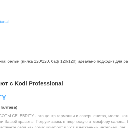
ional
nal белый (пилка 120/120, баф 120/120) идеально подходит для р
т с Kodi Professional
TY
Полтава)
ТЫ CELEBRITY - это центр гармонии и совершенства, место, кот
ани Вашей красоты. Погрузившись в творческую атмосферу салона,
ствуете себя как дома: комфорт и уют, изысканный интерьер, лег..