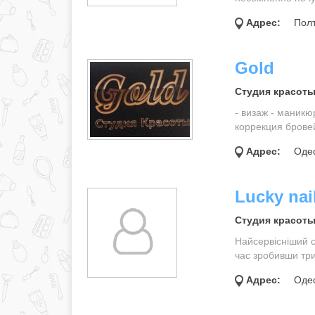
Адрес:
Полт
Gold
Студия красоты
- визаж - маникю
коррекция брове
Адрес:
Одес
Lucky nai
Студия красоты
Найсервісніший с
час зробивши тр
Адрес:
Одес