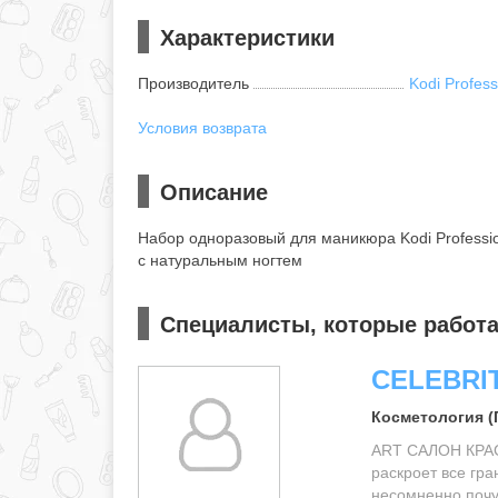
Характеристики
Производитель
Kodi Profess
Условия возврата
Описание
Набор одноразовый для маникюра Kodi Professio
с натуральным ногтем
Специалисты, которые работаю
CELEBRI
Косметология (
ART САЛОН КРАСО
раскроет все гр
несомненно почув