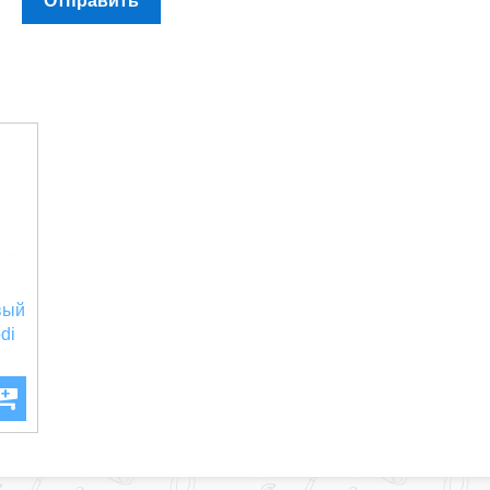
Отправить
вый
di