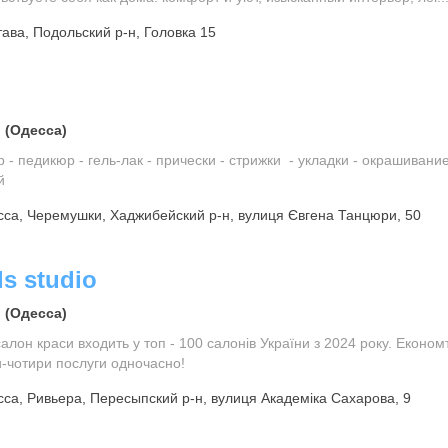
ава, Подольский р-н, Головка 15
 (Одесса)
р - педикюр - гель-лак - прически - стрижки - укладки - окрашивани
й
са, Черемушки, Хаджибейский р-н, вулиця Євгена Танцюри, 50
ls studio
 (Одесса)
алон краси входить у топ - 100 салонів України з 2024 року. Економ
и-чотири послуги одночасно!
са, Ривьера, Пересыпский р-н, вулиця Академіка Сахарова, 9