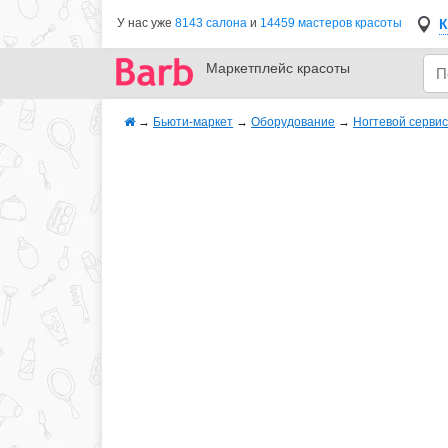
К
У нас уже
8143 салона
и
14459 мастеров красоты
Маркетплейс
красоты
→
Бьюти-маркет
→
Оборудование
→
Ногтевой сервис