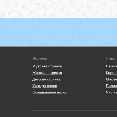
Волосы
Лицо
Мужская стрижка
Перма
Женская стрижка
Корре
Детская стрижка
Макия
Укладка волос
Пилин
Окрашивание волос
Чистк