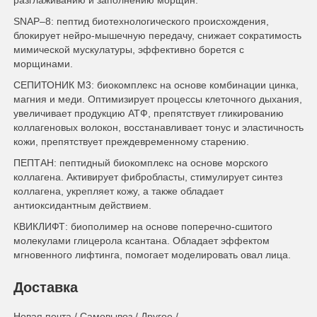
разглаживанию и заполнению морщин.
SNAP–8: пептид биотехнологического происхождения,
блокирует нейро-мышечную передачу, снижает сократимость
мимической мускулатуры, эффективно борется с
морщинами.
СЕПИТОНИК М3: биокомплекс на основе комбинации цинка,
магния и меди. Оптимизирует процессы клеточного дыхания,
увеличивает продукцию АТФ, препятствует гликированию
коллагеновых волокон, восстанавливает тонус и эластичность
кожи, препятствует преждевременному старению.
ПЕПТАН: пептидный биокомплекс на основе морского
коллагена. Активирует фибробласты, стимулирует синтез
коллагена, укрепляет кожу, а также обладает
антиоксидантным действием.
КВИКЛИФТ: биополимер на основе поперечно-сшитого
молекулами глицерола ксантана. Обладает эффектом
мгновенного лифтинга, помогает моделировать овал лица.
Доставка
Новая почта / Самовывоз / Другое /