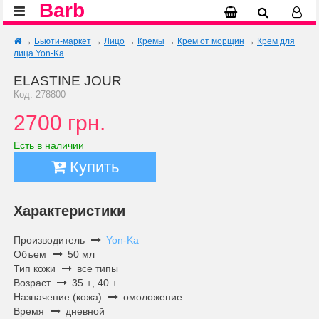
Barb
→
Бьюти-маркет
→
Лицо
→
Кремы
→
Крем от морщин
→
Крем для
лица Yon-Ka
ELASTINE JOUR
Код: 278800
2700 грн.
Есть в наличии
Купить
Характеристики
Производитель
Yon-Ka
Объем
50 мл
Тип кожи
все типы
Возраст
35 +, 40 +
Назначение (кожа)
омоложение
Время
дневной