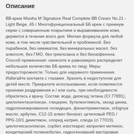
Описание
BB-крем Missha M Signature Real Complete BB Cream No.21 -
Light Beige, 45 г Многофункциональный ББ крем с премиум
серии с совершенным покрытием и выравниванием кожи,
держится в течение всего дня. Мягкая формула для любой
кожи, в том числе чувствительной и проблемной. Без
парабенов, без химикатов, без минеральных масел, без
алкоголя, без ГMO, без триклозана и без бензофенона.
Способ применения: нанесите и равномерно распределит
небольшое количество ББ крема по лицу. Меры
предосторожности: Только для наружного применения.
Избегайте контакта с глазами. Хранить в недоступном для
детей месте. Прекратите использование, если появляются
признаки раздражения и / или сыпь, при необходимости
обратитесь к врачу. Состав: вода, диоксид титана (CI 77891),
циклопентасилоксан, глицерин, бутиленгликоль, оксид цинка,
гидрогенизированное полидецен, фенилтриметикон, orbignya
масло, арбутин, С12-15 алкил бензоат, цетиловый PEG /
PPG-10/1 диметикон, хлорид натрия, слюда (ci 77019),
циклогексасилоксан, сорбит, изостеарат, каприлил метикон,
кондитерский полиизобутен, гидрогенований касторовую