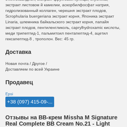
экстракт листовом й камелии, аскорбилфосфат натрия,
гидролизованный коллаген, черешня экстракт плодов,
Scrophularia buergeriana экстракт корня, Японика экстракт
Linaria, шлемника байкальского экстракт корня, папайя
экстракт плодов, пентиленгликоль, caprylhydroxamic кислоты,
меди трипептид-1, пальмитоил пентапептид-4, ацетил
гексапептид-8 , трополон. Вес: 45 гр.
Доставка
Новая почта / Другое /
Доставляем по всей Украине
Продавец
Epsi
+38 (097) 415-09-...
Отзывы на BB-крем Missha M Signature
Real Complete BB Cream No.21 - Light