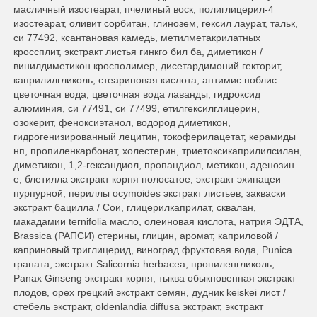
масличный изостеарат, пчелиный воск, полиглицерил-4
изостеарат, оливит сорбитан, глинозем, гексил лаурат, тальк,
си 77492, ксантановая камедь, метилметакрилатных
кроссплит, экстракт листья гинкго бил ба, диметикон /
винилдиметикон кросполимер, дисетардимоний гекторит,
каприлилгликоль, стеариновая кислота, антимис ноблис
цветочная вода, цветочная вода лаванды, гидроксид
алюминия, си 77491, си 77499, етилгексилглицерин,
озокерит, феноксиэтанол, водород диметикон,
гидрогенизированный лецитин, токоферилацетат, керамиды
нп, пропиленкарбонат, холестерин, триетоксикаприлилсилан,
диметикон, 1,2-гександиол, пропандиол, метикон, аденозин
е, блетилла экстракт корня полосатое, экстракт эхинацеи
пурпурной, периллы ocymoides экстракт листьев, закваски
экстракт бацилла / Сои, глицерилкаприлат, сквалан,
макадамии ternifolia масло, олеиновая кислота, натрия ЭДТА,
Brassica (РАПСИ) стерины, глицин, аромат, каприловой /
каприновый триглицерид, виноград фруктовая вода, Punica
граната, экстракт Salicornia herbacea, пропиленгликоль,
Panax Ginseng экстракт корня, тыква обыкновенная экстракт
плодов, орех грецкий экстракт семян, дудник keiskei лист /
стебель экстракт, oldenlandia diffusa экстракт, экстракт