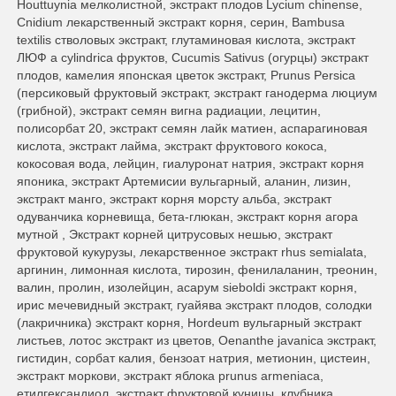
Houttuynia мелколистной, экстракт плодов Lycium chinense,
Cnidium лекарственный экстракт корня, серин, Bambusa
textilis стволовых экстракт, глутаминовая кислота, экстракт
ЛЮФ а cylindrica фруктов, Cucumis Sativus (огурцы) экстракт
плодов, камелия японская цветок экстракт, Prunus Persica
(персиковый фруктовый экстракт, экстракт ганодерма люциум
(грибной), экстракт семян вигна радиации, лецитин,
полисорбат 20, экстракт семян лайк матиен, аспарагиновая
кислота, экстракт лайма, экстракт фруктового кокоса,
кокосовая вода, лейцин, гиалуронат натрия, экстракт корня
японика, экстракт Артемисии вульгарный, аланин, лизин,
экстракт манго, экстракт корня морсту альба, экстракт
одуванчика корневища, бета-глюкан, экстракт корня агора
мутной , Экстракт корней цитрусовых нешью, экстракт
фруктовой кукурузы, лекарственное экстракт rhus semialata,
аргинин, лимонная кислота, тирозин, фенилаланин, треонин,
валин, пролин, изолейцин, асарум sieboldi экстракт корня,
ирис мечевидный экстракт, гуайява экстракт плодов, солодки
(лакричника) экстракт корня, Hordeum вульгарный экстракт
листьев, лотос экстракт из цветов, Oenanthe javanica экстракт,
гистидин, сорбат калия, бензоат натрия, метионин, цистеин,
экстракт моркови, экстракт яблока prunus armeniaca,
етилгександиол, экстракт фруктовой куницы, клубника,