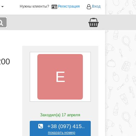
й
Нужны клиенты?
Регистрация
Вход
200
E
Заходил(а)
17 апреля
+38 (097) 415..
показать номер