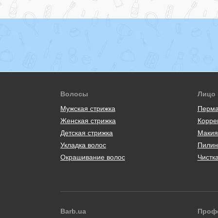
Волосы
Лицо
Мужская стрижка
Перма
Женская стрижка
Корре
Детская стрижка
Макия
Укладка волос
Пилин
Окрашивание волос
Чистк
Barb.ua
Проф