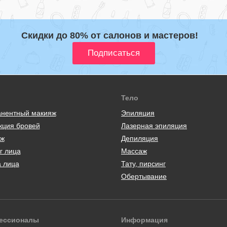
Скидки до 80% от салонов и мастеров!
Тело
нентный макияж
Эпиляция
кция бровей
Лазерная эпиляция
ж
Депиляция
г лица
Массаж
а лица
Тату, пирсинг
Обертывание
ессионалы
Информация