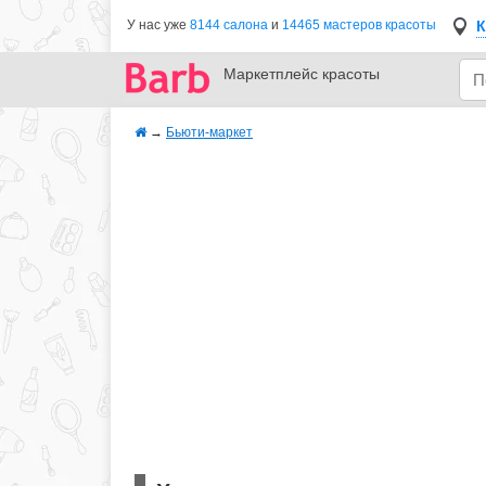
К
У нас уже
8144 салона
и
14465 мастеров красоты
Маркетплейс
красоты
→
Бьюти-маркет