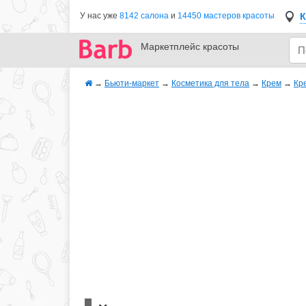
К
У нас уже
8142 салона
и
14450 мастеров красоты
Маркетплейс
красоты
→
Бьюти-маркет
→
Косметика для тела
→
Крем
→
Кр