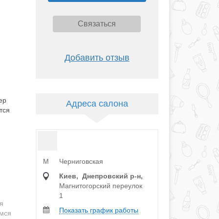
Связаться
Добавить отзыв
ер
Адреса салона
тся
Черниговская
M
Киев, Днепровский р‑н,
Магнитогорский переулок
1
я
Показать график работы
имся