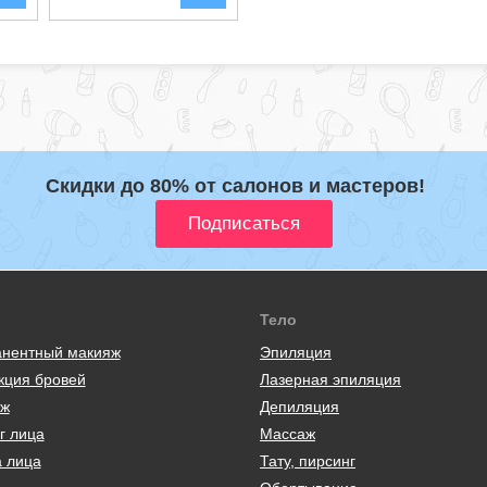
Скидки до 80% от салонов и мастеров!
Тело
нентный макияж
Эпиляция
кция бровей
Лазерная эпиляция
ж
Депиляция
г лица
Массаж
а лица
Тату, пирсинг