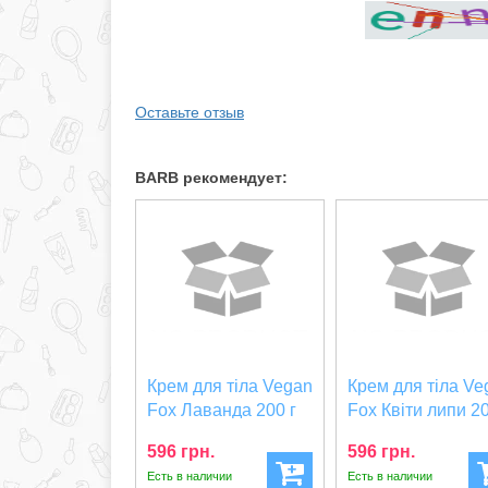
Оставьте отзыв
BARB рекомендует:
Крем для тіла Vegan
Крем для тіла Ve
Fox Лаванда 200 г
Fox Квіти липи 20
(VF_LBC_200...
(VF_LTC_2...
596 грн.
596 грн.
Есть в наличии
Есть в наличии