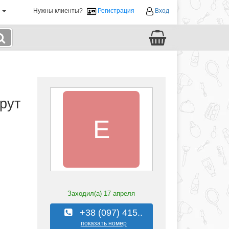
й
Нужны клиенты?
Регистрация
Вход
рут
E
Заходил(а)
17 апреля
+38 (097) 415..
показать номер