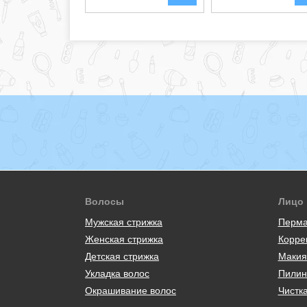
Волосы
Лицо
Мужская стрижка
Перма
Женская стрижка
Корре
Детская стрижка
Макия
Укладка волос
Пилин
Окрашивание волос
Чистк