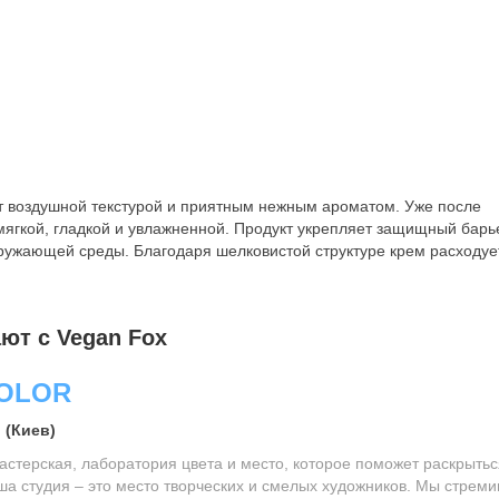
т воздушной текстурой и приятным нежным ароматом. Уже после
мягкой, гладкой и увлажненной. Продукт укрепляет защищный барь
кружающей среды. Благодаря шелковистой структуре крем расходуе
ют с Vegan Fox
COLOR
 (Киев)
астерская, лаборатория цвета и место, которое поможет раскрытьс
ша студия – это место творческих и смелых художников. Мы стрем