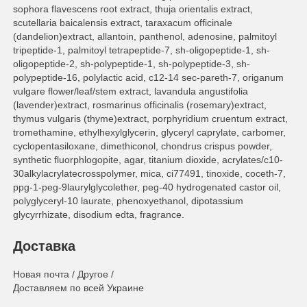
sophora flavescens root extract, thuja orientalis extract,
scutellaria baicalensis extract, taraxacum officinale
(dandelion)extract, allantoin, panthenol, adenosine, palmitoyl
tripeptide-1, palmitoyl tetrapeptide-7, sh-oligopeptide-1, sh-
oligopeptide-2, sh-polypeptide-1, sh-polypeptide-3, sh-
polypeptide-16, polylactic acid, c12-14 sec-pareth-7, origanum
vulgare flower/leaf/stem extract, lavandula angustifolia
(lavender)extract, rosmarinus officinalis (rosemary)extract,
thymus vulgaris (thyme)extract, porphyridium cruentum extract,
tromethamine, ethylhexylglycerin, glyceryl caprylate, carbomer,
cyclopentasiloxane, dimethiconol, chondrus crispus powder,
synthetic fluorphlogopite, agar, titanium dioxide, acrylates/c10-
30alkylacrylatecrosspolymer, mica, ci77491, tinoxide, coceth-7,
ppg-1-peg-9laurylglycolether, peg-40 hydrogenated castor oil,
polyglyceryl-10 laurate, phenoxyethanol, dipotassium
glycyrrhizate, disodium edta, fragrance.
Доставка
Новая почта / Другое /
Доставляем по всей Украине