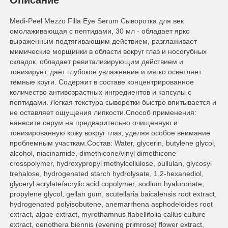
Описание
Medi-Peel Mezzo Filla Eye Serum Сыворотка для век
омолаживающая с пептидами, 30 мл - обладает ярко
выраженным подтягивающим действием, разглаживает
мимические морщинки в области вокруг глаз и носогубных
складок, обладает ревитализирующим действием и
тонизирует, даёт глубокое увлажнение и мягко осветляет
тёмные круги. Содержит в составе концентрированное
количество антивозрастных ингредиентов и капсулы с
пептидами. Легкая текстура сыворотки быстро впитывается и
не оставляет ощущения липкости.Способ применения:
нанесите серум на предварительно очищенную и
тонизированную кожу вокруг глаз, уделяя особое внимание
проблемным участкам.Состав: Water, glycerin, butylene glycol,
alcohol, niacinamide, dimethicone/vinyl dimethicone
crosspolymer, hydroxypropyl methylcellulose, pullulan, glycosyl
trehalose, hydrogenated starch hydrolysate, 1,2-hexanediol,
glyceryl acrylate/acrylic acid copolymer, sodium hyaluronate,
propylene glycol, gellan gum, scutellaria baicalensis root extract,
hydrogenated polyisobutene, anemarrhena asphodeloides root
extract, algae extract, myrothamnus flabellifolia callus culture
extract, oenothera biennis (evening primrose) flower extract,