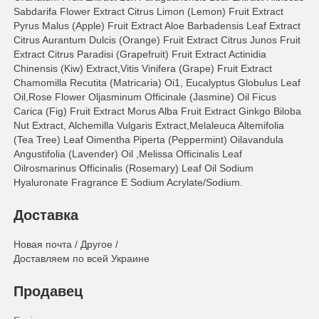
Sabdarifa Flower Extract Citrus Limon (Lemon) Fruit Extract
Pyrus Malus (Apple) Fruit Extract Aloe Barbadensis Leaf Extract
Citrus Aurantum Dulcis (Orange) Fruit Extract Citrus Junos Fruit
Extract Citrus Paradisi (Grapefruit) Fruit Extract Actinidia
Chinensis (Kiw) Extract,Vitis Vinifera (Grape) Fruit Extract
Chamomilla Recutita (Matricaria) Oi1, Eucalyptus Globulus Leaf
Oil,Rose Flower Oljasminum Officinale (Jasmine) Oil Ficus
Carica (Fig) Fruit Extract Morus Alba Fruit Extract Ginkgo Biloba
Nut Extract, Alchemilla Vulgaris Extract,Melaleuca Altemifolia
(Tea Tree) Leaf Oimentha Piperta (Peppermint) Oilavandula
Angustifolia (Lavender) Oil ,Melissa Officinalis Leaf
Oilrosmarinus Officinalis (Rosemary) Leaf Oil Sodium
Hyaluronate Fragrance E Sodium Acrylate/Sodium.
Доставка
Новая почта / Другое /
Доставляем по всей Украине
Продавец