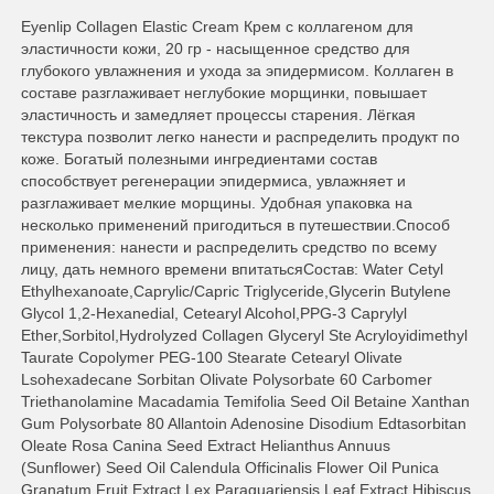
Eyenlip Collagen Elastic Cream Крем с коллагеном для
эластичности кожи, 20 гр - насыщенное средство для
глубокого увлажнения и ухода за эпидермисом. Коллаген в
составе разглаживает неглубокие морщинки, повышает
эластичность и замедляет процессы старения. Лёгкая
текстура позволит легко нанести и распределить продукт по
коже. Богатый полезными ингредиентами состав
способствует регенерации эпидермиса, увлажняет и
разглаживает мелкие морщины. Удобная упаковка на
несколько применений пригодиться в путешествии.Способ
применения: нанести и распределить средство по всему
лицу, дать немного времени впитатьсяСостав: Water Cetyl
Ethylhexanoate,Caprylic/Capric Triglyceride,Glycerin Butylene
Glycol 1,2-Hexanedial, Cetearyl Alcohol,PPG-3 Caprylyl
Ether,Sorbitol,Hydrolyzed Collagen Glyceryl Ste Acryloyidimethyl
Taurate Copolymer PEG-100 Stearate Cetearyl Olivate
Lsohexadecane Sorbitan Olivate Polysorbate 60 Carbomer
Triethanolamine Macadamia Temifolia Seed Oil Betaine Xanthan
Gum Polysorbate 80 Allantoin Adenosine Disodium Edtasorbitan
Oleate Rosa Canina Seed Extract Helianthus Annuus
(Sunflower) Seed Oil Calendula Officinalis Flower Oil Punica
Granatum Fruit Extract Lex Paraguariensis Leaf Extract Hibiscus