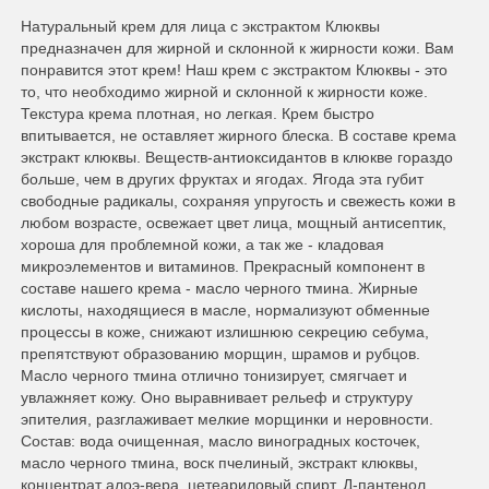
Натуральный крем для лица с экстрактом Клюквы
предназначен для жирной и склонной к жирности кожи. Вам
понравится этот крем! Наш крем с экстрактом Клюквы - это
то, что необходимо жирной и склонной к жирности коже.
Текстура крема плотная, но легкая. Крем быстро
впитывается, не оставляет жирного блеска. В составе крема
экстракт клюквы. Веществ-антиоксидантов в клюкве гораздо
больше, чем в других фруктах и ягодах. Ягода эта губит
свободные радикалы, сохраняя упругость и свежесть кожи в
любом возрасте, освежает цвет лица, мощный антисептик,
хороша для проблемной кожи, а так же - кладовая
микроэлементов и витаминов. Прекрасный компонент в
составе нашего крема - масло черного тмина. Жирные
кислоты, находящиеся в масле, нормализуют обменные
процессы в коже, снижают излишнюю секрецию себума,
препятствуют образованию морщин, шрамов и рубцов.
Масло черного тмина отлично тонизирует, смягчает и
увлажняет кожу. Оно выравнивает рельеф и структуру
эпителия, разглаживает мелкие морщинки и неровности.
Состав: вода очищенная, масло виноградных косточек,
масло черного тмина, воск пчелиный, экстракт клюквы,
концентрат алоэ-вера, цетеариловый спирт, Д-пантенол,