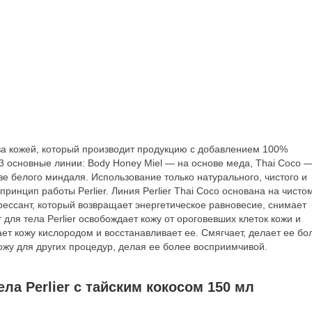
у за кожей, который производит продукцию с добавлением 100%
 3 основные линии: Body Honey Miel — на основе меда, Thai Coco 
ве белого миндаля. Использование только натурального, чистого и
ринцип работы Perlier. Линия Perlier Thai Coco основана на чисто
ессант, который возвращает энергетическое равновесие, снимает
для тела Perlier освобождает кожу от ороговевших клеток кожи и
ет кожу кислородом и восстанавливает ее. Смягчает, делает ее бо
кожу для других процедур, делая ее более восприимчивой.
а Perlier с тайским кокосом 150 мл