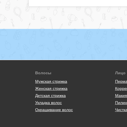
Волосы
Лицо
Мужская стрижка
Перма
Женская стрижка
Корре
Детская стрижка
Макия
Укладка волос
Пилин
Окрашивание волос
Чистк