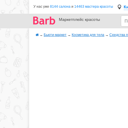
К
У нас уже
8144 салона
и
14463 мастера красоты
Маркетплейс
красоты
→
Бьюти-маркет
→
Косметика для тела
→
Средства п