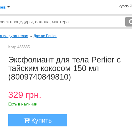
Русски
иев
о уходу за телом
→
Другое Perlier
Код: 485835
Эксфолиант для тела Perlier с
тайским кокосом 150 мл
(8009740849810)
329 грн.
Есть в наличии
Купить