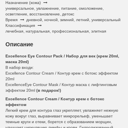
Назначение (кожа)
универсальное, увлажнение, питание, омоложение,
осветление, восстановление, детокс
Время
дневной, ночной, зимний, летний, универсальный
Классификация
лечебная, натуральная, профессиональная, элитная
Описание
Excellence Eye Contour Pack / Набор для век (крем 20ml,
маска 20ml)
В набор входи:
Excellence Contour Cream / Контур крем с ботокс эффектом
20ml
ExcellenceEye Contour Mask / Контур маска с лифтинговым
эффектом 20ml
(в подарок!)
Excellence Contour Cream / Контур крем с ботокс
эффектом
Легкий крем для контура глаз укрепляет, увлажняет нежную
кожу вокруг глаз, выравнивает микрорельеф, уменьшает
темные круги и отеки, борется с образованием морщин,
улучшает циркуляцию лимфы и крови. Гидролизованный