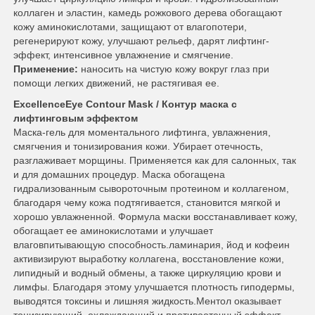
коллаген и эластин, камедь рожкового дерева обогащают
кожу аминокислотами, защищают от влагопотери,
регенерируют кожу, улучшают рельеф, дарят лифтинг-
эффект, интенсивное увлажнение и смягчение.
Применение:
наносить на чистую кожу вокруг глаз при
помощи легких движений, не растягивая ее.
ExcellenceEye Contour Mask / Контур маска с
лифтинговым эффектом
Маска-гель для моментального лифтинга, увлажнения,
смягчения и тонизирования кожи. Убирает отечность,
разглаживает морщины. Применяется как для салонных, так
и для домашних процедур. Маска обогащена
гидрализованным сывороточным протеином и коллагеном,
благодаря чему кожа подтягивается, становится мягкой и
хорошо увлажненной. Формула маски восстанавливает кожу,
обогащает ее аминокислотами и улучшает
влаговпитывающую способность.ламинария, йод и кофеин
активизируют выработку коллагена, восстановление кожи,
липидный и водный обмены, а также циркуляцию крови и
лимфы. Благодаря этому улучшается плотность гиподермы,
выводятся токсины и лишняя жидкость.Ментол оказывает