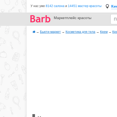
Ки
У нас уже
8142 салона
и
14451 мастер красоты
Маркетплейс
красоты
→
Бьюти-маркет
→
Косметика для тела
→
Крем
→
Кр