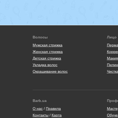
Волосы
Лицо
Мужская стрижка
Перма
Женская стрижка
Корре
Детская стрижка
Макия
Укладка волос
Пилин
Окрашивание волос
Чистк
Barb.ua
Проф
/
Масте
Контакты
/
Карта
Обуче