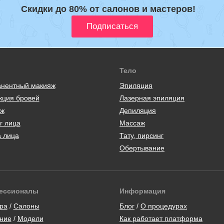
Скидки до 80% от салонов и мастеров!
Тело
нентный макияж
Эпиляция
кция бровей
Лазерная эпиляция
ж
Депиляция
г лица
Массаж
а лица
Тату, пирсинг
Обертывание
ессионалы
Информация
ра
/
Салоны
Блог
/
О процедурах
ние
/
Модели
Как работает платформа