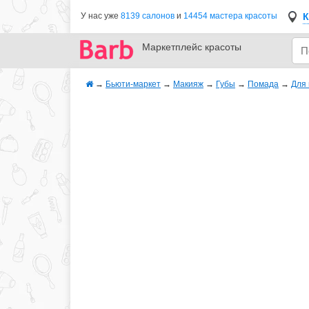
К
У нас уже
8139 салонов
и
14454 мастера красоты
Маркетплейс
красоты
→
Бьюти-маркет
→
Макияж
→
Губы
→
Помада
→
Для 