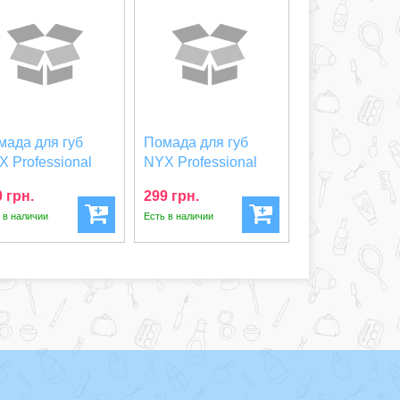
мада для губ
Помада для губ
X Professional
NYX Professional
keup SHOUT
Makeup LINGERIE
 грн.
299 грн.
UD...
4...
 в наличии
Есть в наличии