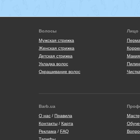
Волосы
Лицо
Мужская стрижка
Перма
Женская стрижка
Корре
Детская стрижка
Макия
Укладка волос
Пилин
Окрашивание волос
Чистк
Barb.ua
Проф
/
Масте
Контакты
/
Карта
Обуче
/
Вопро
Тарифы