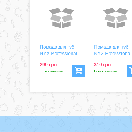
Помада для губ
Помада для губ
NYX Professional
NYX Professional
Makeup SUEDE 3.5
Makeup SHOUT
299 грн.
310 грн.
Г...
LOUD...
Есть в наличии
Есть в наличии