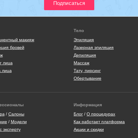
Тело
нентный макияж
Эпиляция
кция бровей
Лазерная эпиляция
ж
Депиляция
г лица
Массаж
а лица
Тату, пирсинг
Обертывание
ессионалы
Информация
ра
/
Салоны
Блог
/
О процедурах
ние
/
Модели
Как работает платформа
с эксперту
Акции и скидки