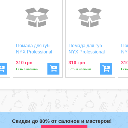
Помада для губ
Помада для губ
По
NYX Professional
NYX Professional
NY
Makeup SHOUT
Makeup SHOUT
Ma
310 грн.
310 грн.
310
LOUD...
LOUD...
LO
Есть в наличии
Есть в наличии
Есть
Скидки до 80% от салонов и мастеров!