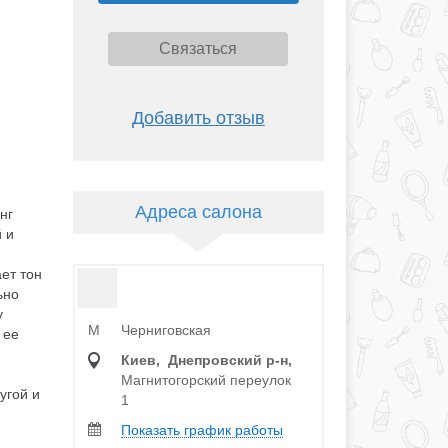
Связаться
Добавить отзыв
Адреса салона
нг
 и
ет тон
ьно
у
Черниговская
M
 ее
Киев, Днепровский р‑н,
Магнитогорский переулок
угой и
1
Показать график работы