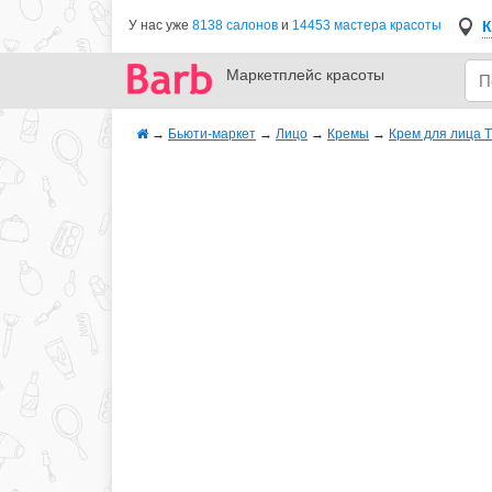
К
У нас уже
8138 салонов
и
14453 мастера красоты
Маркетплейс
красоты
→
Бьюти-маркет
→
Лицо
→
Кремы
→
Крем для лица T