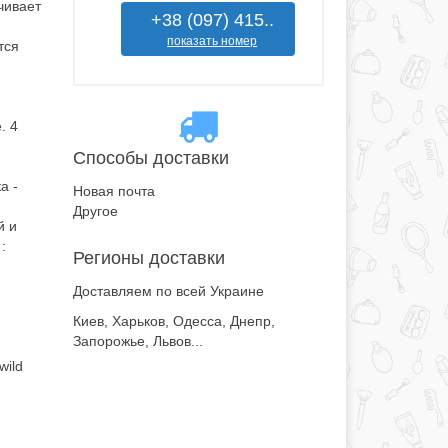
чивает
+38 (097) 415..
показать номер
тся
. 4
Способы доставки
а -
Новая почта
Другое
й и
:
Регионы доставки
Доставляем по всей Украине
Киев, Харьков, Одесса, Днепр,
n
Запорожье, Львов...
wild