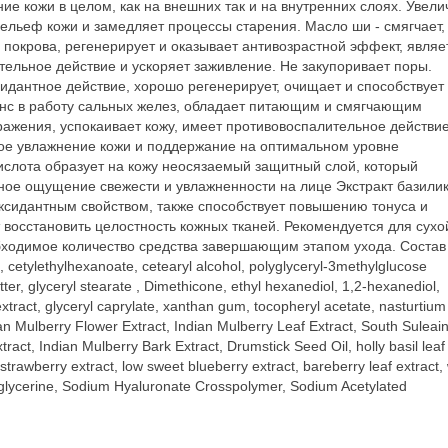
ие кожи в целом, как на внешних так и на внутренних слоях. Увели
рельеф кожи и замедляет процессы старения. Масло ши - смягчает,
покрова, регенерирует и оказывает антивозрастной эффект, являе
ельное действие и ускоряет заживление. Не закупоривает поры.
ксидантное действие, хорошо регенерирует, очищает и способствует
нс в работу сальных желез, обладает питающим и смягчающим
ажения, успокаивает кожу, имеет противовоспалительное действие
окое увлажнение кожи и поддержание на оптимальном уровне
кислота образует на кожу неосязаемый защитный слой, который
ное ощущение свежести и увлажненности на лице Экстракт базилик
ксидантным свойством, также способствует повышению тонуса и
т восстановить целостность кожных тканей. Рекомендуется для сухо
ходимое количество средства завершающим этапом ухода. Состав 
n, cetylethylhexanoate, cetearyl alcohol, polyglyceryl-3methylglucose
tter, glyceryl stearate , Dimethicone, ethyl hexanediol, 1,2-hexanediol,
xtract, glyceryl caprylate, xanthan gum, tocopheryl acetate, nasturtium
ian Mulberry Flower Extract, Indian Mulberry Leaf Extract, South Suleai
tract, Indian Mulberry Bark Extract, Drumstick Seed Oil, holly basil leaf
h strawberry extract, low sweet blueberry extract, bareberry leaf extract, 
lglycerine, Sodium Hyaluronate Crosspolymer, Sodium Acetylated