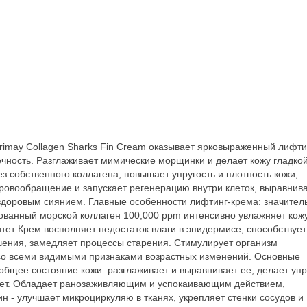
Trimay Collagen Sharks Fin Cream оказывает ярковыраженный лифти
ечность. Разглаживает мимические морщинки и делает кожу гладкой
з собственного коллагена, повышает упругость и плотность кожи,
кровообращение и запускает регенерацию внутри клеток, выравнива
 здоровым сиянием. Главные особенности лифтинг-крема: значител
ованный морской коллаген 100,000 ppm интенсивно увлажняет кож
тет Крем восполняет недостаток влаги в эпидермисе, способствует
ушения, замедляет процессы старения. Стимулирует организм
 со всеми видимыми признаками возрастных изменений. Основные
бщее состояние кожи: разглаживает и выравнивает ее, делает упр
ает. Обладает ранозаживляющим и успокаивающим действием,
ин - улучшает микроциркуляю в тканях, укрепляет стенки сосудов и