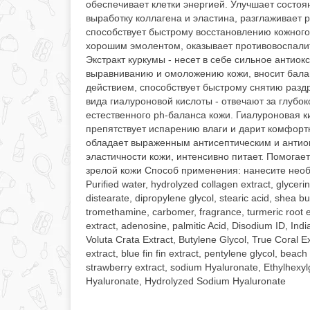
обеспечивает клетки энергией. Улучшает состоян
выработку коллагена и эластина, разглаживает 
способствует быстрому восстановлению кожного 
хорошим эмолентом, оказывает противовоспалит
Экстракт куркумы - несет в себе сильное антио
выравниванию и омоложению кожи, вносит бала
действием, способствует быстрому снятию раздр
вида гиалуроновой кислоты - отвечают за глуб
естественного ph-баланса кожи. Гиалуроновая 
препятствует испарению влаги и дарит комфорт
обладает выраженным антисептическим и антио
эластичности кожи, интенсивно питает. Помогае
зрелой кожи Способ применения: нанесите необ
Purified water, hydrolyzed collagen extract, glyceri
distearate, dipropylene glycol, stearic acid, shea bu
tromethamine, carbomer, fragrance, turmeric root e
extract, adenosine, palmitic Acid, Disodium ID, Ind
Voluta Crata Extract, Butylene Glycol, True Coral Ex
extract, blue fin fin extract, pentylene glycol, beac
strawberry extract, sodium Hyaluronate, Ethylhexy
Hyaluronate, Hydrolyzed Sodium Hyaluronate