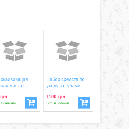
покаивающая
Набор средств по
чная маска с
уходу за губами
нтеллой Trimay
Trimay Lip Specia...
грн.
1100 грн.
t...
 в наличии
Есть в наличии