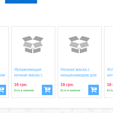
Увлажняющая
Ночная маска с
Ус
ном
ночная маска с
ниацинамидом для
но
бета-глюканом
сияния кожи
це
16 грн.
16 грн.
16 
Trimay De...
Trimay...
Cen
Есть в наличии
Есть в наличии
Есть