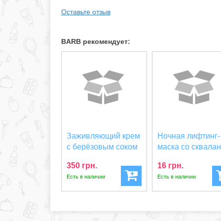
Оставьте отзыв
BARB рекомендует:
Заживляющий крем
Ночная лифтинг-
с берёзовым соком
маска со сквала
и муцином улитк...
Trimay Enrich-Li...
350 грн.
16 грн.
Есть в наличии
Есть в наличии