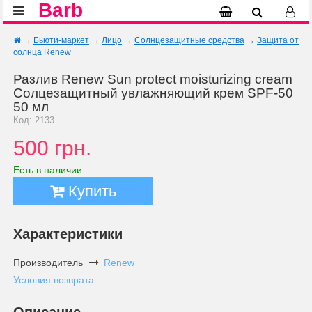
Barb
→
Бьюти-маркет
→
Лицо
→
Солнцезащитные средства
→
Защита от
солнца Renew
Разлив Renew Sun protect moisturizing cream
Солцезащитный увлажняющий крем SPF-50
50 мл
Код: 2133
500 грн.
Есть в наличии
Купить
Характеристики
Производитель
Renew
Условия возврата