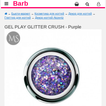
Barb
→
Бьюти-маркет
→
Косметика для ногтей
→
Декор для ногтей
→
Глиттер для ногтей
→
Декор ногтей Akzentz
GEL PLAY GLITTER CRUSH - Purple