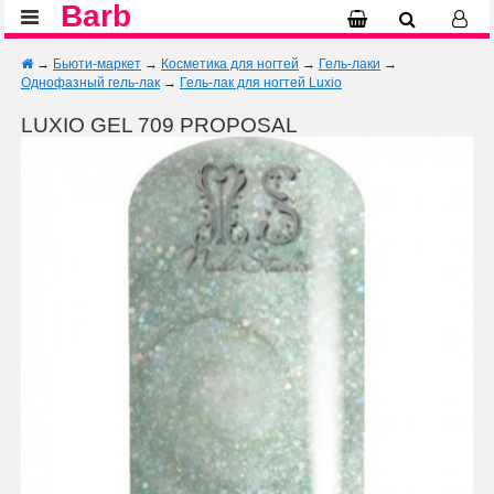
Barb
→
Бьюти-маркет
→
Косметика для ногтей
→
Гель-лаки
→
Однофазный гель-лак
→
Гель-лак для ногтей Luxio
LUXIO GEL 709 PROPOSAL