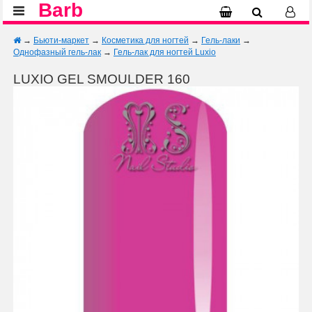
Barb
→
Бьюти-маркет
→
Косметика для ногтей
→
Гель-лаки
→
Однофазный гель-лак
→
Гель-лак для ногтей Luxio
LUXIO GEL SMOULDER 160