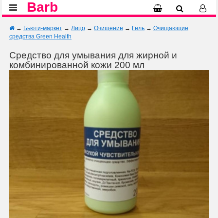
Barb
→
Бьюти-маркет
→
Лицо
→
Очищение
→
Гель
→
Очищающие
средства Green Health
Средство для умывания для жирной и
комбинированной кожи 200 мл