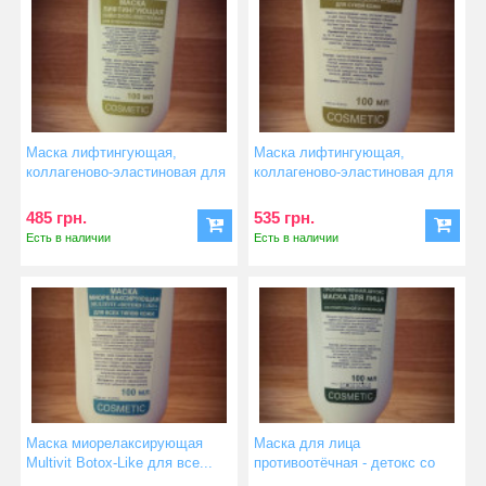
Маска лифтингующая,
Маска лифтингующая,
коллагеново-эластиновая для
коллагеново-эластиновая для
ко...
су...
485 грн.
535 грн.
Есть в наличии
Есть в наличии
Маска миорелаксирующая
Маска для лица
Multivit Botox-Like для все...
противоотёчная - детокс со
спирулин...