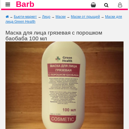
Barb
→
Бьюти-маркет
→
Лицо
→
Маски
→
Маски от прыщей
→
Маски для
лица Green Health
Маска для лица грязевая с порошком
баобаба 100 мл