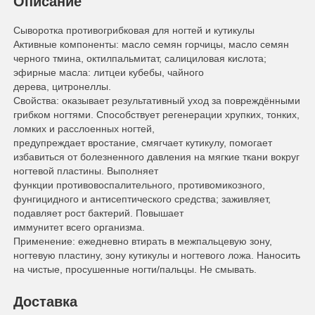
Описание
Сыворотка противогрибковая для ногтей и кутикулы
Активные компоненты: масло семян горчицы, масло семян
черного тмина, октилпальмитат, салициловая кислота;
эфирные масла: литцеи кубебы, чайного
дерева, цитронеллы.
Свойства: оказывает результативный уход за повреждёнными
грибком ногтями. Способствует регенерации хрупких, тонких,
ломких и расслоенных ногтей,
предупреждает вростание, смягчает кутикулу, помогает
избавиться от болезненного давления на мягкие ткани вокруг
ногтевой пластины. Выполняет
функции противовоспалительного, противомикозного,
фунгицидного и антисептического средства; заживляет,
подавляет рост бактерий. Повышает
иммунитет всего организма.
Применение: ежедневно втирать в межпальцевую зону,
ногтевую пластину, зону кутикулы и ногтевого ложа. Наносить
на чистые, просушенные ногти/пальцы. Не смывать.
Доставка