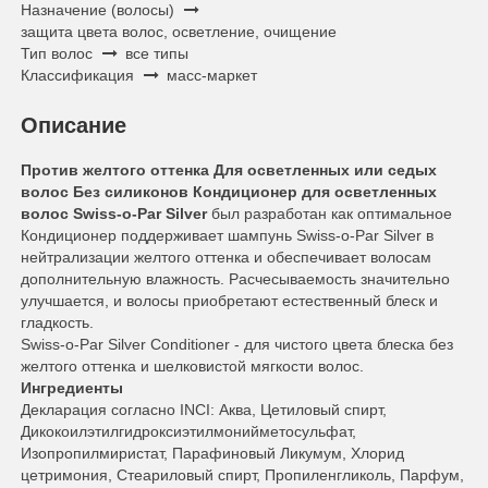
Назначение (волосы)
защита цвета волос, осветление, очищение
Тип волос
все типы
Классификация
масс-маркет
Описание
Против желтого оттенка
Для осветленных или седых
волос
Без силиконов
Кондиционер для осветленных
волос Swiss-o-Par Silver
был разработан как оптимальное
Кондиционер поддерживает шампунь Swiss-o-Par Silver в
нейтрализации желтого оттенка и обеспечивает волосам
дополнительную влажность. Расчесываемость значительно
улучшается, и волосы приобретают естественный блеск и
гладкость.
Swiss-o-Par Silver Conditioner - для чистого цвета блеска без
желтого оттенка и шелковистой мягкости волос.
Ингредиенты
Декларация согласно INCI: Аква, Цетиловый спирт,
Дикокоилэтилгидроксиэтилмонийметосульфат,
Изопропилмиристат, Парафиновый Ликумум, Хлорид
цетримония, Стеариловый спирт, Пропиленгликоль, Парфум,