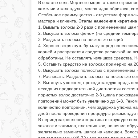
В составе соль Мертвого моря, а также огромно
камелии и календулы, масла ядра абрикоса, се
Особенное преимущество - отсутствие формальд
мастера и клиента.
Этапы нанесения кератин
1. Вымыть волосы 2-3 раза с применением шамп
2. Высушить волосы феном (на средней темпера
3. Разделить волосы на несколько секций
4. Хорошо встряхнуть бутылку перед нанесение
корней и распределяя средство расческой на в
обработаны. Не оставлять излишков средства. Н
5. Оставить средство на волосах примерно на 2
6. Высушить волосы полностью с применением 
7. Расчесать. Разделить волосы на несколько се
8. Вытянуть утюжком, проходя каждую прядь не
исходя из предварительной диагностики состоян
пористых волос достаточно 2-3 цикла прохожден
повторений может быть увеличено до 6-8. Реко
количество повторений, чем задержка утюжка н
дней после проведения процедуры рекомендуе
В период закрепления кератина в структуре во
заколок и зажимов, плетения кос, ношение обру
желательно заменить шапки на капюшон. Волос