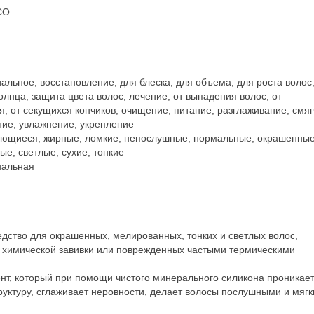
CO
альное, восстановление, для блеска, для объема, для роста волос
олнца, защита цвета волос, лечение, от выпадения волос, от
, от секущихся кончиков, очищение, питание, разглаживание, смяг
ние, увлажнение, укрепление
вьющиеся, жирные, ломкие, непослушные, нормальные, окрашенные
е, светлые, сухие, тонкие
нальная
едство для окрашенных, мелированных, тонких и светлых волос,
е химической завивки или поврежденных частыми термическими
нт, который при помощи чистого минерального силикона проникает
труктуру, сглаживает неровности, делает волосы послушными и мягк