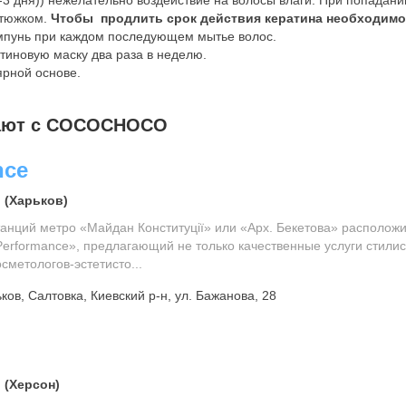
-3 дня)) нежелательно воздействие на волосы влаги. При попадани
утюжком.
Чтобы продлить срок действия кератина необходимо
унь при каждом последующем мытье волос.
иновую маску два раза в неделю.
рной основе.
тают с COCOCHOCO
nce
 (Харьков)
танций метро «Майдан Конституції» или «Арх. Бекетова» располож
Performance», предлагающий не только качественные услуги стилис
сметологов-эстетисто...
ков, Салтовка, Киевский р-н, ул. Бажанова, 28
 (Херсон)