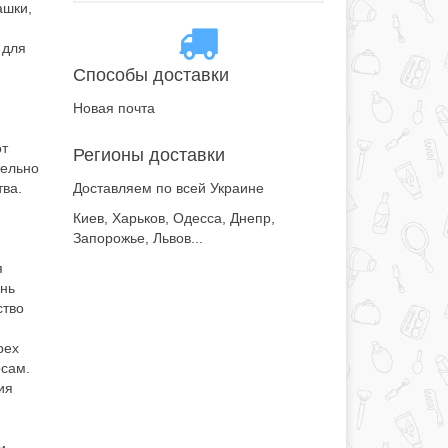
ашки,
 для
Способы доставки
Новая почта
от
Регионы доставки
тельно
тва.
Доставляем по всей Украине
Киев, Харьков, Одесса, Днепр,
Запорожье, Львов...
я
ень
ство
рех
сам.
ия