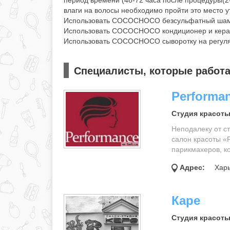
период времени (48-72 часа после процедуры(2
влаги на волосы необходимо пройти это место 
Использовать COCOCHOCO безсульфатный шамп
Использовать COCOCHOCO кондиционер и керат
Использовать COCOCHOCO сыворотку на регуля
Специалисты, которые рабо
Performa
Студия красоты
Неподалеку от с
салон красоты «
парикмахеров, ко
Адрес:
Харь
Каре
Студия красоты