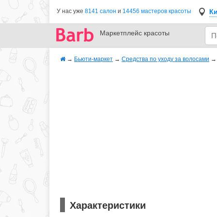
К
У нас уже
8141 салон
и
14456 мастеров красоты
Маркетплейс
красоты
→
Бьюти-маркет
→
Средства по уходу за волосами
Характеристики