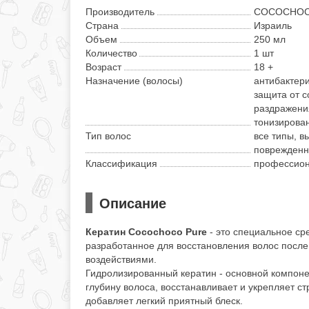
Производитель
COCOCHO
Страна
Израиль
Объем
250 мл
Количество
1 шт
Возраст
18 +
Назначение (волосы)
антибактери
защита от с
раздражения
тонизирова
Тип волос
все типы, 
поврежденны
Классификация
профессио
Описание
Кератин Cocochoco Pure
- это специальное ср
разработанное для восстановления волос посл
воздействиями.
Гидролизированный кератин - основной компоне
глубину волоса, восстанавливает и укрепляет с
добавляет легкий приятный блеск.