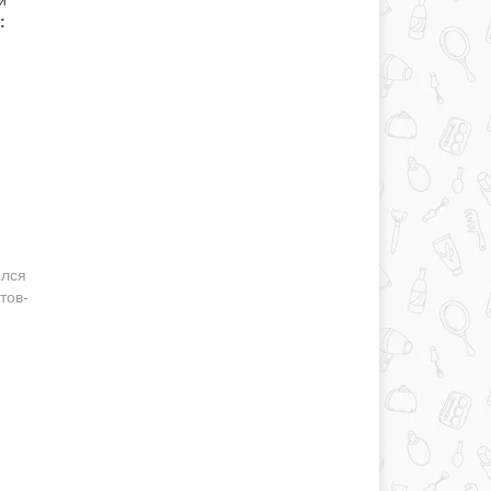
и
:
ился
тов-