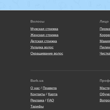
Волосы
Лицо
Мужская стрижка
Перма
Женская стрижка
Корре
Детская стрижка
Макия
Укладка волос
Пилин
Окрашивание волос
Чистк
Barb.ua
Проф
/
Масте
Контакты
/
Карта
Обуче
/
Вопро
Тарифы