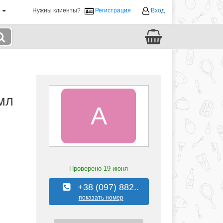
й
Нужны клиенты?
Регистрация
Вход
мл
А
Проверено
19 июня
+38 (097) 882..
показать номер