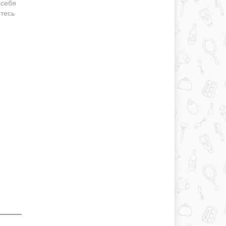
 себя
итесь