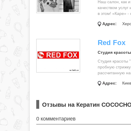
Наш салон, как 
качеством услуг 
в этом! «Каре» - 
Адрес:
Херс
Red Fox
Студия красоты
Студия красоты 
пробную стрижку 
рассчитанную на 
Адрес:
Киев,
Отзывы на Кератин COCOCHO
0 комментариев