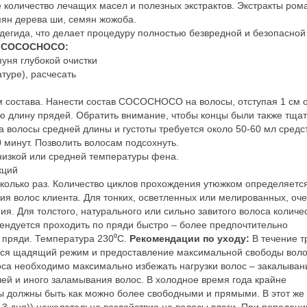
е количество лечащих масел и полезных экстрактов. Экстракты ром
мян дерева ши, семян жожоба.
егида, что делает процедуру полностью безвредной и безопасной
а COCOCHOCO:
уня глубокой очистки
туре), расчесать
м состава. Нанести состав COCOCHOCO на волосы, отступая 1 см 
сю длину прядей. Обратить внимание, чтобы концы были также тща
а волосы средней длины и густоты требуется около 50-60 мл средс
0 минут. Позволить волосам подсохнуть.
низкой или средней температуры фена.
кций
сколько раз. Количество циклов прохождения утюжком определяетс
ия волос клиента. Для тонких, осветленных или мелированных, оч
ия. Для толстого, натурального или сильно завитого волоса количе
мендуется проходить по пряди быстро – более предпочтительно
а пряди. Температура 230⁰С.
Рекомендации по уходу:
В течение т
тся щадящий режим и предоставление максимальной свободы воло
лоса необходимо максимально избежать нагрузки волос – закалыван
чей и иного заламывания волос. В холодное время года крайне
ы должны быть как можно более свободными и прямыми. В этот же