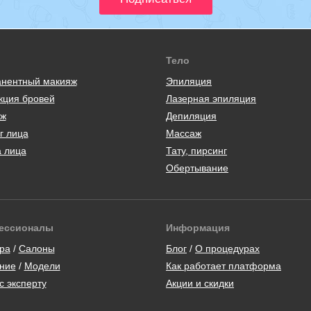
Тело
нентный макияж
Эпиляция
кция бровей
Лазерная эпиляция
ж
Депиляция
г лица
Массаж
а лица
Тату, пирсинг
Обертывание
ессионалы
Информация
ра
/
Салоны
Блог
/
О процедурах
ние
/
Модели
Как работает платформа
с эксперту
Акции и скидки