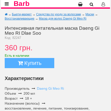
Barb
→
Бьюти-маркет
→
Средства по уходу за волосами
→
Маски
→
Восстанавливающие
→
Маска для волос Daeng Gi Meo Ri
Интенсивная питательная маска Daeng Gi
Meo RI Dlae Soo
Код: 82247
360 грн.
Есть в наличии
Купить
Характеристики
Производитель
Daeng Gi Meo Ri
Объем
200 мл
Возраст
18 +
Назначение (волосы)
восстановление, лечение, питание, тонизирование,