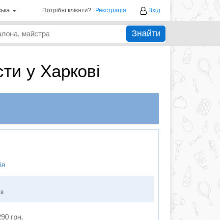
ська
Потрібні клієнти?
Реєстрація
Вхід
Знайти
сти у Харкові
ія
ів
290 грн.