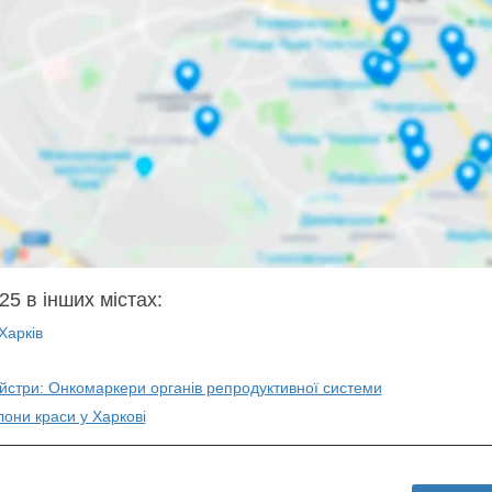
25 в інших містах:
Харків
айстри: Онкомаркери органів репродуктивної системи
лони краси у Харкові