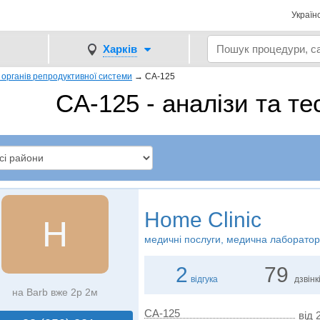
Україн
Харків
органів репродуктивної системи
→
CA-125
CA-125 - аналізи та те
Home Clinic
H
медичні послуги, медична лаборатор
2
79
відгука
дзвінк
на Barb вже 2р 2м
CA-125
від 