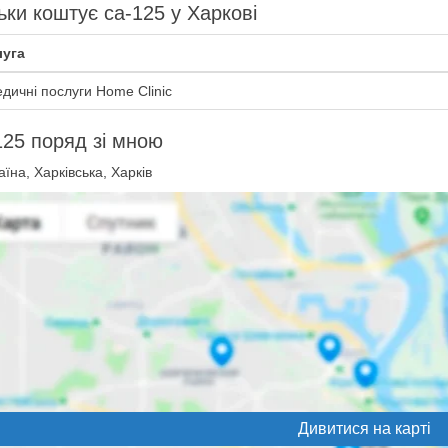
ьки коштує ca-125 у Харкові
уга
дичні послуги Home Clinic
25 поряд зі мною
їна, Харківська, Харків
Дивитися на карті