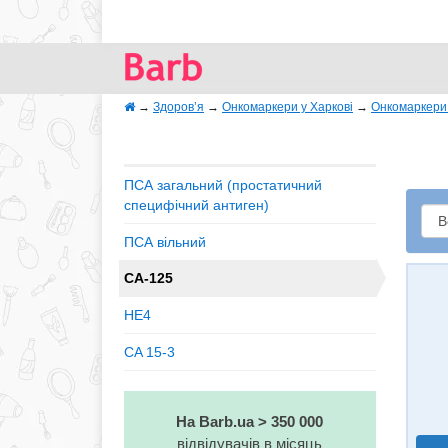
→
Здоров’я
→
Онкомаркери у Харкові
→
Онкомаркери 
ПСА загальний (простатичний
специфічний антиген)
ПСА вільний
CA-125
HE4
CA 15-3
На Barb.ua > 350 000
відвідувачів в місяць