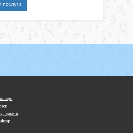
и послуги
іляція
саж
у, пірсинг
нікюр