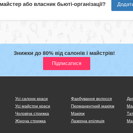
 майстер або власник бьюті-організації?
Додат
Знижки до 80% від салонів і майстрів!
Усі салони краси
Фарбування волосся
Деп
Усі майстри краси
Перманентний макіяж
Ма
Чоловіча стрижка
Макіяж
Тат
Жіноча стрижка
Лазерна епіляція
Ма