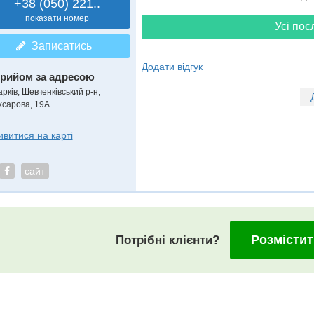
+38 (050) 221..
показати номер
Усі пос
Записатись
Додати відгук
рийом за адресою
рків, Шевченківський р-н,
хсарова, 19А
ивитися на карті
сайт
Розмістит
Потрібні клієнти?