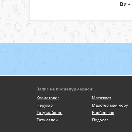
Ви -
Запис на процедури краси:
Косметолог
Масажист
Перукар
Майстер манікюру
Тату майстер
Барбершоп
Тату салон
Подолог