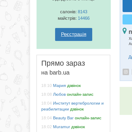
салонів:
8143
майстрів:
14466
П
Реєстрація
Ха
А
Д
Прямо зараз
на barb.ua
18:10
Мария
дзвінок
18:08
Любов
онлайн-запис
18:04
Институт вертебрологии и
реабилитации
дзвінок
18:04
Beauty Bar
онлайн-запис
18:02
Muramur
дзвінок