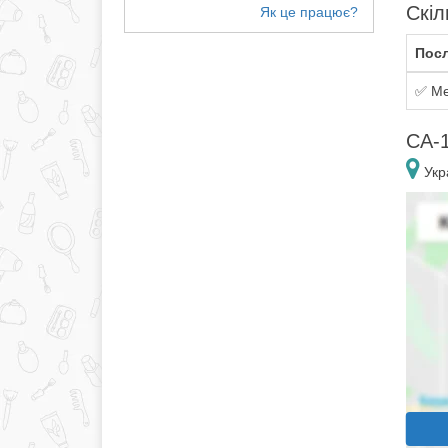
Скіл
Посл
✅ Ме
CA-1
Укра