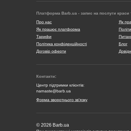
Платформа Barb.ua - запис на послуги краси 
Про нас
Як пр
Як працює платформа
Політи
Тарифи
Питанн
Політика конфіденційності
Блог
Договір оферти
Довід
Контакти:
Центр підтримки клієнтів:
namaste@barb.ua
Форма зворотнього зв'язку
© 2026 Barb.ua