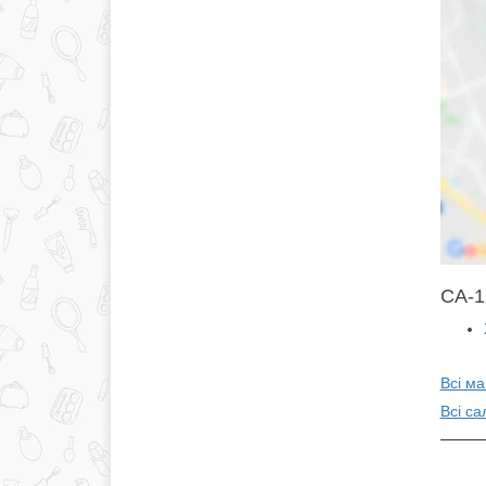
CA-1
Всі м
Всі са