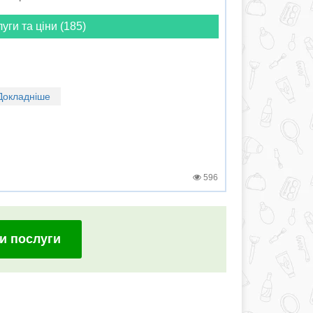
луги та ціни (185)
Докладніше
596
и послуги