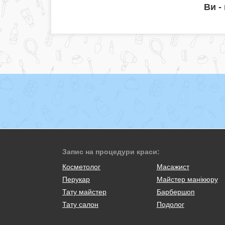
Ви -
Запис на процедури краси:
Косметолог
Масажист
Перукар
Майстер манікюру
Тату майстер
Барбершоп
Тату салон
Подолог