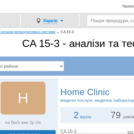
Україн
Харків
органів репродуктивної системи
→
CA 15-3
CA 15-3 - аналізи та те
Home Clinic
H
медичні послуги, медична лаборатор
2
79
відгука
дзвінк
на Barb вже 2р 2м
CA 15-3
від