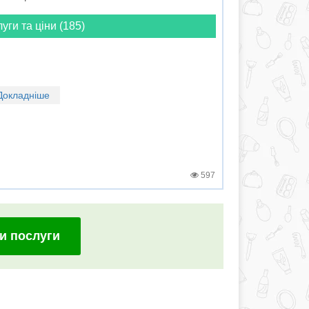
луги та ціни (185)
Докладніше
597
и послуги