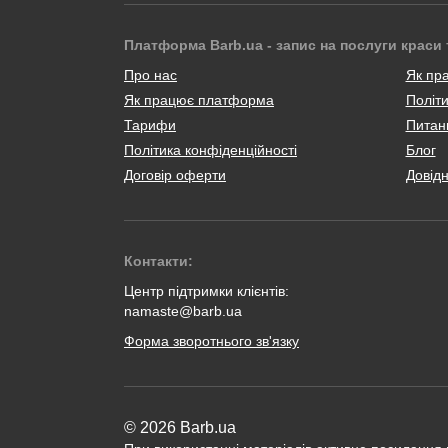
Платформа Barb.ua - запис на послуги краси 
Про нас
Як пр
Як працює платформа
Політи
Тарифи
Питанн
Політика конфіденційності
Блог
Договір оферти
Довід
Контакти:
Центр підтримки клієнтів:
namaste@barb.ua
Форма зворотнього зв'язку
© 2026 Barb.ua