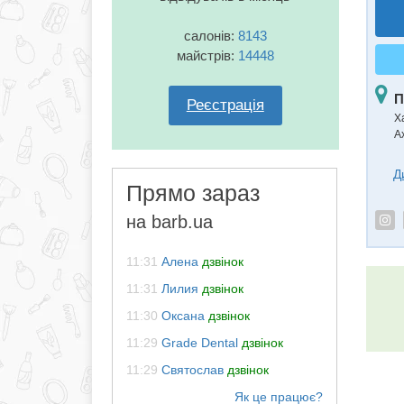
салонів:
8143
майстрів:
14448
П
Реєстрація
Ха
А
Д
Прямо зараз
на barb.ua
11:31
Алена
дзвінок
11:31
Лилия
дзвінок
11:30
Оксана
дзвінок
11:29
Grade Dental
дзвінок
11:29
Святослав
дзвінок