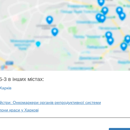
-3 в інших містах:
Харків
айстри: Онкомаркери органів репродуктивної системи
лони краси у Харкові