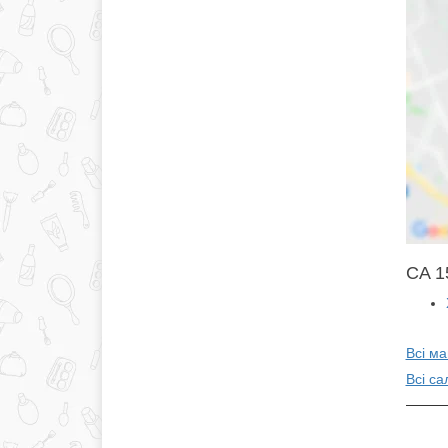
CA 15
Всі м
Всі са