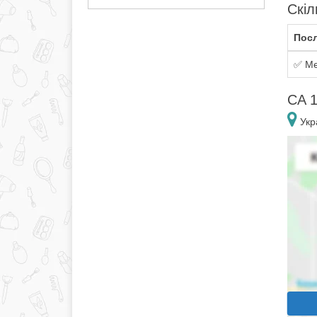
Скіл
Посл
✅ Ме
CA 1
Укра