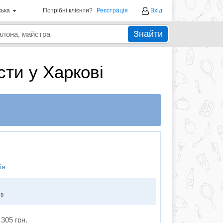
ська
Потрібні клієнти?
Реєстрація
Вхід
Знайти
сти у Харкові
ія
ів
 305 грн.