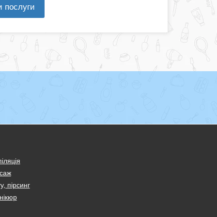
и послуги
іляція
саж
у, пірсинг
нікюр