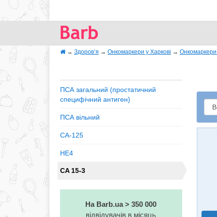
→
Здоров’я
→
Онкомаркери у Харкові
→
Онкомаркери 
ПСА загальний (простатичний
специфічний антиген)
ПСА вільний
CA-125
HE4
CA 15-3
На Barb.ua > 350 000
відвідувачів в місяць