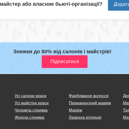
 майстер або власник бьюті-організації?
Додат
Знижки до 80% від салонів і майстрів!
Усі салони краси
Фарбування волосся
Деп
Усі майстри краси
Перманентний макіяж
Ма
Чоловіча стрижка
Макіяж
Тат
Жіноча стрижка
Лазерна епіляція
Ма