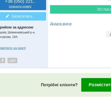
+38 (050) 221..
показати номер
Усі пос
Записатись
Додати відгук
рийом за адресою
рків, Шевченківський р-н,
хсарова, 19А
ивитися на карті
сайт
Розмістит
Потрібні клієнти?