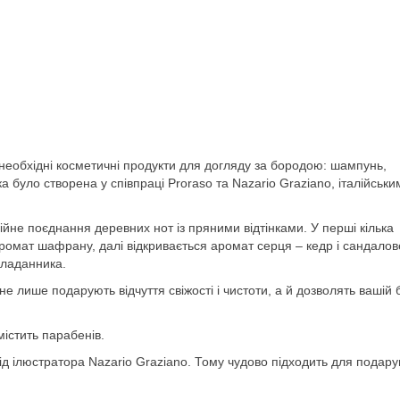
і необхідні косметичні продукти для догляду за бородою: шампунь,
а було створена у співпраці Proraso та Nazario Graziano, італійськи
ійне поєднання деревних нот із пряними відтінками. У перші кілька
аромат шафрану, далі відкривається аромат серця – кедр і сандалов
 ладанника.
 не лише подарують відчуття свіжості і чистоти, а й дозволять вашій 
істить парабенів.
ід ілюстратора Nazario Graziano. Тому чудово підходить для подару