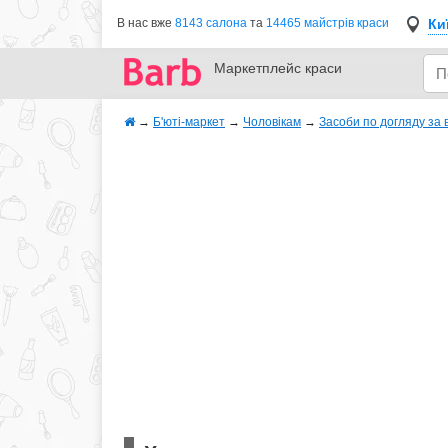
Ки
В нас вже
8143 салона
та
14465 майстрів краси
Маркетплейс
краси
→
Б'юті-маркет
→
Чоловікам
→
Засоби по догляду за