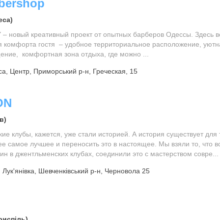
rbershop
еса)
 – новый креативный проект от опытных барберов Одессы. Здесь в
я комфорта гостя – удобное территориальное расположение, уютн
ение, комфортная зона отдыха, где можно ...
а, Центр, Приморський р-н, Греческая, 15
ON
в)
е клубы, кажется, уже стали историей. А история существует для 
ее самое лучшее и переносить это в настоящее. Мы взяли то, что в
н в джентльменских клубах, соединили это с мастерством совре...
 Лук'янівка, Шевченківський р-н, Черновола 25
испіль)