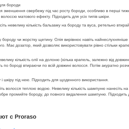
для бороди
 зменшення свербежу під час росту бороди, особливо в перші тижн
волоссю матового ефекту. Підходить для усіх типів шкіри.
іть невелику кількість бальзаму на бороду та вуса, ретельно втира
у бороду чи жорстку щетину. Олія вирівнює навіть найнеслухняніше
ого. Має дозатор, який дозволяє використовувати рівно стільки крап
велику кількість олії на долоню (кілька крапель, залежно від довжин
іть по бороді втираючи по всій довжині волосся. Потім акуратно розч
і шкіру під нею. Підходить для щоденного використання.
ть волосся теплою водою. Невелику кількість шампуню нанесіть на
бре промийте бороду, до повного видалення шампуню. Підходить 
ют с Proraso