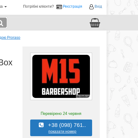
ка
Потрібні клієнти?
Реєстрація
Вхід
дою Proraso
 Box
Перевірено
24 червня
+38 (098) 761..
показати номер