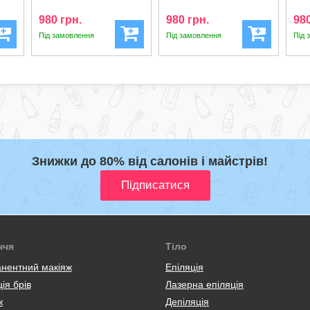
Beard Care Azur...
Beard Care Refr...
Bea
980 грн.
980 грн.
980
Під замовлення
Під замовлення
Під 
Знижки до 80% від салонів і майстрів!
ччя
Тіло
нентний макіяж
Епіляція
ія брів
Лазерна епіляція
ж
Депіляція