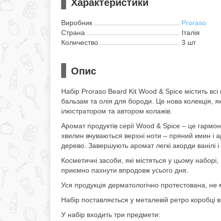
Характеристики
Виробник
Proraso
Страна
Італія
Количество
3 шт
Опис
Набір Proraso Beard Kit Wood & Spice містить вс
бальзам та олія для бороди. Це нова колекція, як
ілюстратором та автором колажів.
Аромат продуктів серії Wood & Spice – це гармон
хвилин вчуваються верхні ноти – пряний кмин і 
дерево. Завершують аромат легкі акорди ванілі і
Косметичні засоби, які містяться у цьому наборі,
приємно пахнути впродовж усього дня.
Уся продукція дерматологічно протестована, не м
Набір поставляється у металевій ретро коробці в
У набір входить три предмети: