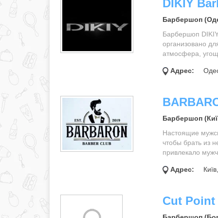
DIKIY Ba
Барбершоп (Од
Барбершоп DIKIY
организовано дл
атмосфера, угощ
Адрес:
Одес
BARBAR
Барбершоп (Киї
Настоящие мужски
чтобы брать из н
привлекало мужчи
Адрес:
Київ,
Cut Point
Барбершоп (Бор