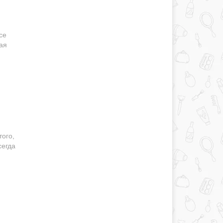
се
ая
того,
сегда