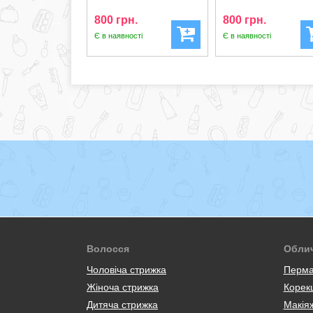
Vetyver
Spice
800 грн.
800 грн.
Є в наявності
Є в наявності
Волосся
Обли
Чоловіча стрижка
Перма
Жіноча стрижка
Корекц
Дитяча стрижка
Макія