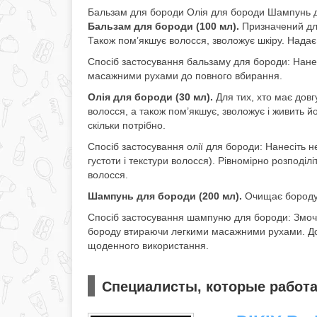
Бальзам для бороди Олія для бороди Шампунь 
Бальзам для бороди (100 мл).
Призначений для
Також пом’якшує волосся, зволожує шкіру. Надає 
Спосіб застосування бальзаму для бороди: Нанес
масажними рухами до повного вбирання.
Олія для бороди (30 мл).
Для тих, хто має довг
волосся, а також пом’якшує, зволожує і живить й
скільки потрібно.
Спосіб застосування олії для бороди: Нанесіть не
густоти і текстури волосся). Рівномірно розподіл
волосся.
Шампунь для бороди (200 мл).
Очищає бороду 
Спосіб застосування шампуню для бороди: Змочі
бороду втираючи легкими масажними рухами. До
щоденного використання.
Специалисты, которые работа