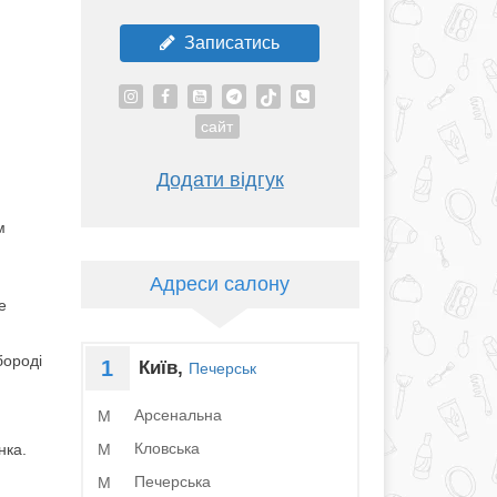
Записатись
сайт
Додати відгук
м
Адреси салону
е
бороді
1
Київ,
Печерськ
Арсенальна
M
Кловська
M
нка.
Печерська
M