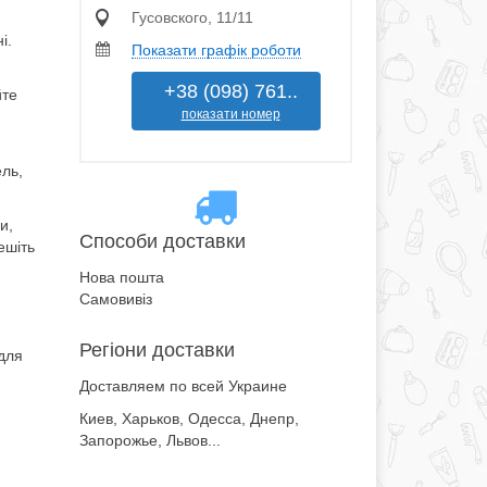
Гусовского, 11/11
і.
Показати графік роботи
+38 (098) 761..
йте
показати номер
ель,
и,
Cпособи доставки
ешіть
Нова пошта
Самовивіз
Регіони доставки
для
Доставляем по всей Украине
Киев, Харьков, Одесса, Днепр,
Запорожье, Львов...