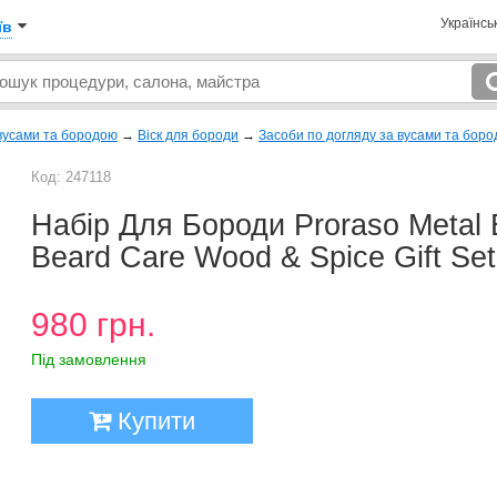
Українсь
їв
 вусами та бородою
→
Віск для бороди
→
Засоби по догляду за вусами та боро
Код: 247118
Набір Для Бороди Proraso Metal
Beard Care Wood & Spice Gift Set
980 грн.
Під замовлення
Купити