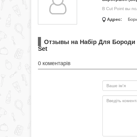
В Cut Point вы п
Адрес:
Бори
Отзывы на Набір Для Бороди P
Set
0 коментарів