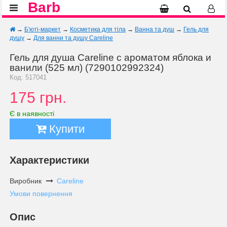
Barb
→
Б'юті-маркет
→
Косметика для тіла
→
Ванна та душ
→
Гель для
душу
→
Для ванни та душу Careline
Гель для душа Careline с ароматом яблока и
ванили (525 мл) (7290102992324)
Код: 517041
175 грн.
Є в наявності
Купити
Характеристики
Виробник
Careline
Умови повернення
Опис