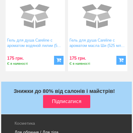
Гель для душа Careline с
Гель для душа Careline с
ароматом водяной лилии (5...
ароматом масла Ши (525 мл...
175 грн.
175 грн.
Є в наявності
Є в наявності
Знижки до 80% від салонів і майстрів!
Косметика
Для обличчя
/
Для тіла