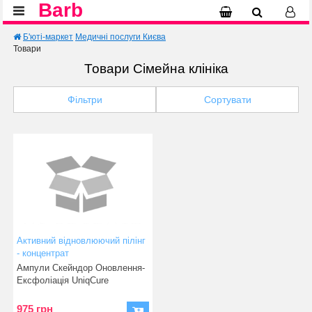
Barb
Б'юті-маркет
Медичні послуги Києва
Товари
Товари Сімейна клініка
Фільтри
Сортувати
Активний відновлюючий пілінг
- концентрат
Ампули Скейндор Оновлення-
Ексфоліація UniqCure
Концентрат в ампулах Онов
975 грн