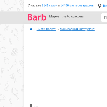
К
У нас уже
8141 салон
и
14456 мастеров красоты
Маркетплейс
красоты
→
Бьюти-маркет
→
Маникюрный инструмент