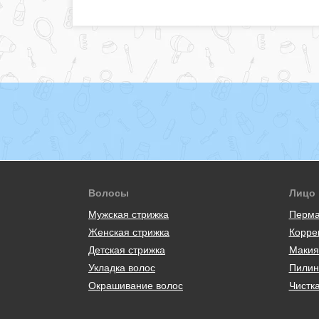
Волосы
Лицо
Мужская стрижка
Перма
Женская стрижка
Корре
Детская стрижка
Макия
Укладка волос
Пилин
Окрашивание волос
Чистк