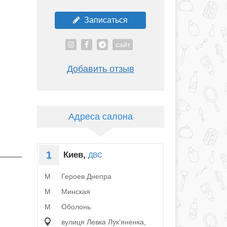
Записаться
сайт
Добавить отзыв
Адреса салона
1
Киев,
ДВС
Героев Днепра
M
Минская
M
Оболонь
M
вулиця Левка Лукʼяненка,