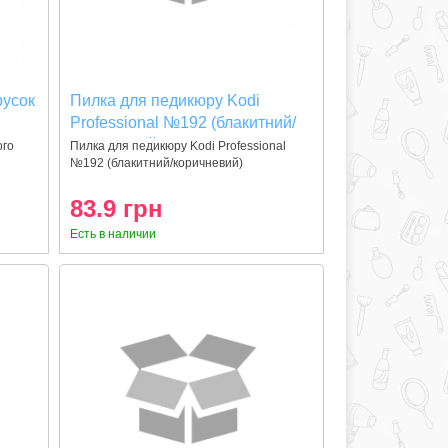
усок
Пилка для педикюру Kodi
Professional №192 (блакитний/
коричневий) 120/180
ого
Пилка для педикюру Kodi Professional
№192 (блакитний/коричневий)
120/180Пил
83.9 грн
Есть в наличии