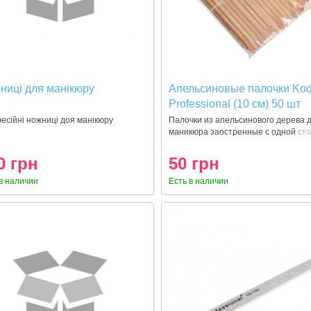
ниці для манікюру
Апельсиновые палочки Kod
Professional (10 см) 50 шт
есійні ножниці доя манікюру
Палочки из апельсинового дерева 
маникюра заостренные с одной ст
и
0 грн
50 грн
в наличии
Есть в наличии