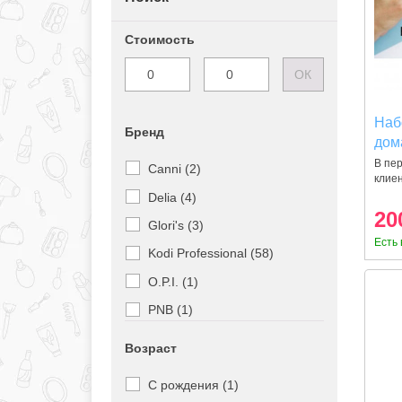
Стоимость
ОК
Набо
Бренд
дом
В пер
Canni (2)
клие
Delia (4)
20
Glori's (3)
Есть 
Kodi Professional (58)
O.P.I. (1)
PNB (1)
Rainbow (17)
Возраст
Staleks (8)
С рождения (1)
Tony Moly (7)