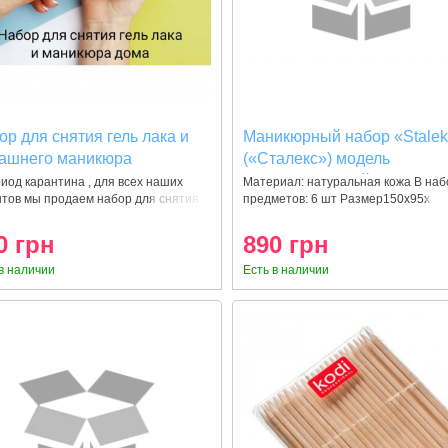
р для снятия гель лака и
Маникюрный набор «Stale
ашнего маникюра
(«Сталекс») модель
«Универсальный» на 6 ед.
иод карантина , для всех наших
Материал: натуральная кожа В на
нтов мы продаем набор для снятия
предметов: 6 шт Размер150х95х
0 грн
890 грн
в наличии
Есть в наличии