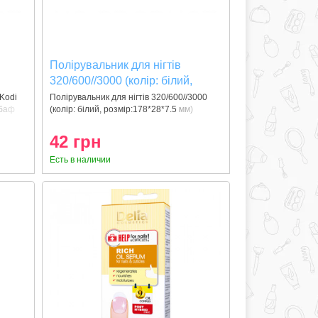
Полірувальник для нігтів
l
320/600//3000 (колір: білий,
розмір:178*28*7.5 мм)
Kodi
Полірувальник для нігтів 320/600//3000
 баф
(колір: білий, розмір:178*28*7.5 мм)
42 грн
Есть в наличии