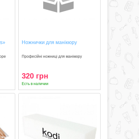
ks»
Ножнички для манікюру
боре
Професійні ножниці для манікюру
320 грн
Есть в наличии