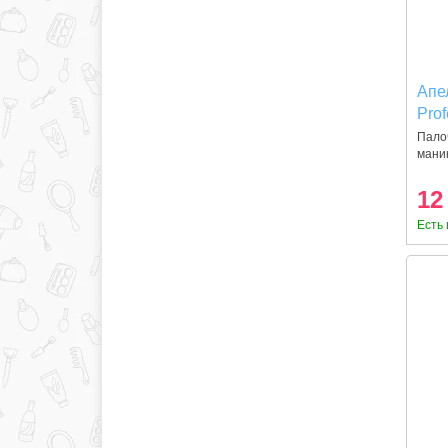
Апе
Prof
Палоч
мани
и
12
Есть 