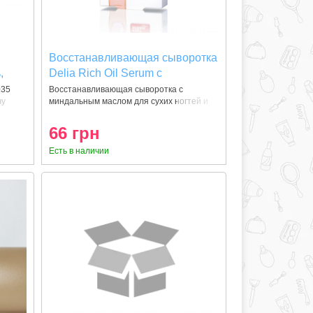
Восстанавливающая сыворотка
,
Delia Rich Oil Serum с
миндальным маслом для сухих
№35
Восстанавливающая сыворотка с
чу
миндальным маслом для сухих ногтей и
ногтей и кутикулы, 11 мл
кутикулы
66 грн
Есть в наличии