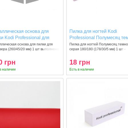
аллическая основа для
Пилка для ногтей Kodi
и Kodi Professional для
Professional Полумесяц те
икюра (260/45/20 мм) 1 шт
cерая 180/180 (178/30/5 мм
ллическая основа для пилки для
Пилка для ногтей Полумесяц темно
юра (260/45/20 мм) 1 шт выполнена
cерая 180/180 (178/30/5 мм) 1 шт -
шт
професс
0 грн
18 грн
в наличии
Есть в наличии