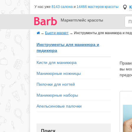
К
У нас уже
8143 салона
и
14466 мастеров красоты
Маркетплейс
красоты
→
Бьюти-маркет
→
Инструменты для маникюра и пе
Инструменты для маникюра и
педикюра
Кисти для маникюра
Прави
вы мо
Маникюрные ножницы
предо
Пилочки для ногтей
Маникюрные наборы
Апельсиновые палочки
Поиск