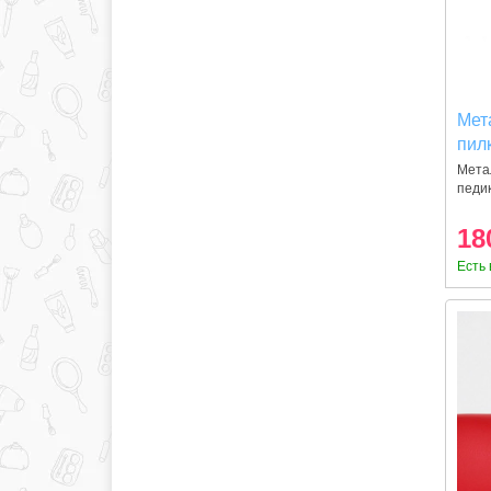
Чувствитиельная (1)
Мет
пилк
пед
Мета
педик
и
18
Есть 