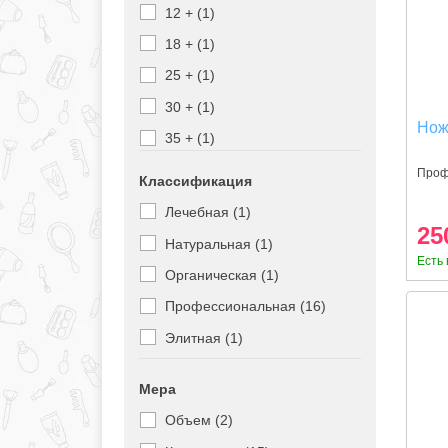
12 + (1)
Медтест (2)
18 + (1)
25 + (1)
30 + (1)
Нож
35 + (1)
40 + (1)
Проф
Классификация
45 + (1)
Лечебная (1)
25
50 + (1)
Натуральная (1)
Есть 
Органическая (1)
Профессиональная (16)
Элитная (1)
Мера
Объем (2)