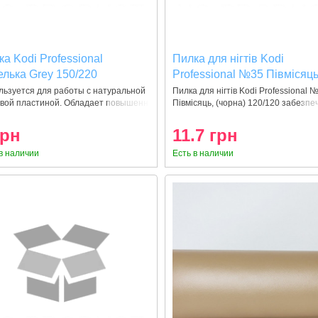
а Kodi Professional
Пилка для нігтів Kodi
елька Grey 150/220
Professional №35 Півмісяць
(чорна) 120/120
льзуется для работы с натуральной
Пилка для нігтів Kodi Professional 
евой пластиной. Обладает повышенн
Півмісяць, (чорна) 120/120 забезпе
грн
11.7 грн
в наличии
Есть в наличии