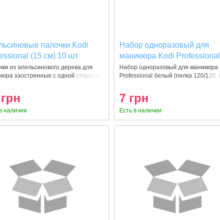
льсиновые палочки Kodi
Набор одноразовый для
essional (15 см) 10 шт
маникюра Kodi Professiona
белый (пилка 120/120, баф
ки из апельсинового дерева для
Набор одноразовый для маникюра 
кюра заостренные с одной стороны
Professional белый (пилка 120/120,
120/120)
 грн
7 грн
в наличии
Есть в наличии