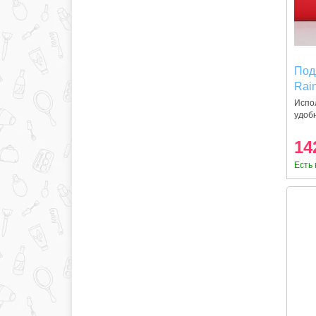
Под
Rai
Испо
удобн
14
Есть 