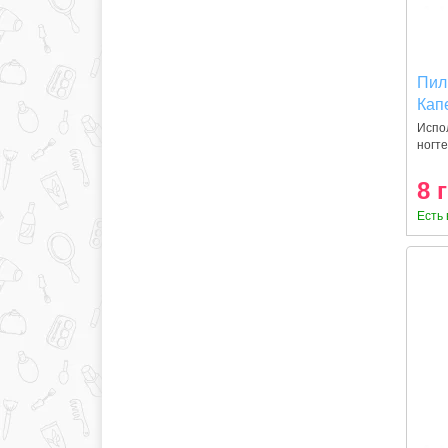
Пилк
Кап
Испо
ногт
8 
Есть 