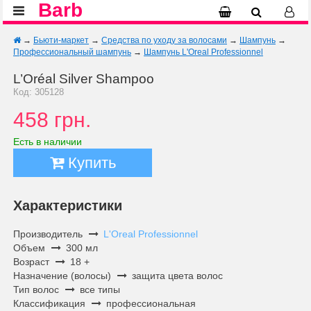
Barb
→
Бьюти-маркет
→
Средства по уходу за волосами
→
Шампунь
→
Профессиональный шампунь
→
Шампунь L'Oreal Professionnel
L’Oréal Silver Shampoo
Код: 305128
458 грн.
Есть в наличии
Купить
Характеристики
Производитель
L'Oreal Professionnel
Объем
300 мл
Возраст
18 +
Назначение (волосы)
защита цвета волос
Тип волос
все типы
Классификация
профессиональная