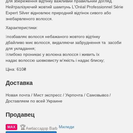
для збереження відтінку важливий правильний догляд.
Нейтралізуючий жовтий шампунь L'Oréal Professionnel Série
Expert Silver відновлює природний відтінок сивого або
знебарвленого волосся.
Характеристики:
❕позбавляє волосся небажаного жовтого відтінку
дбайливо миє волосся, видаляючи забруднення та засоби
для укладання;
❕глибоко проникає у волокна волосся і живить їх
надає волоссю шовковисту м'якість і надає блиску;
Ціна: 610₴
Доставка
Новая почта / Мист экспресс / Укрпочта / Самовывоз /
Доставляем по всей Украине
Продавец
🏆
Миледи
MAX
Амбассадор Barb