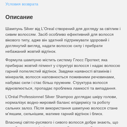
Условия возврата
Описание
Шампунь Silver від L'Oreal створений для догляду за світлим і
сивим волоссям. Засіб особливо ефективний для волосся
вікового типу, адже він здатний підтримувати здоровий і
доглянутий вигляд, надати волоссю силу і прибрати
небажаний жовтий відтінок.
Формула шампуню містить систему Глосс Протект, яка
прибирає жовтий пігмент у структурі волосся і надає волоссю
гарний попелястий відтінок. Завдяки наявності вітамінів і
мінералів, волосся наповнюється поживними речовинами,
набуває сили і стає більш пружним. Структура волосся
відновлюється, пропадає проблема ламкості та випадання.
L’Oréal Professionnel Silver Shampoo доглядає шкіру голови,
нормалізує водно-жировий баланс епідермісу та роботу
сальних залоз. Після використання шампуню волосся стане
м'якшим, сильнішим, матиме гарний відтінок і блиск.
Власниці світло-русявого і сивого волосся добре знають, що