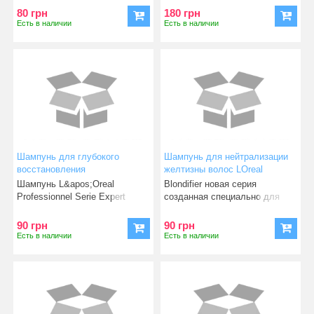
L&apos;or
80 грн
180 грн
Есть в наличии
Есть в наличии
Шампунь для глубокого
Шампунь для нейтрализации
восстановления
желтизны волос LOreal
поврежденных волос Absolut
Professionnel Blondifier Serie
Шампунь L&apos;Oreal
Blondifier новая серия
Repair Lipidium Gold Quinoa +
Expert Cool Shampoo 100 ml
Professionnel Serie Expert
созданная специально для
Protein 100 ml
Absolut Repair Gold Shampo
волосо оттенков блонд спец
90 грн
90 грн
Есть в наличии
Есть в наличии