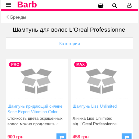
Barb
Бренды
Шампунь для волос L'Oreal Professionnel
Категории
PRO
MAX
Шампунь придающий сияние
Шампунь Liss Unlimited
Serie Expert Vitamino Color
L'Oreal Professionnel для
Стойкость цвета окрашенных
Лінійка Liss Unlimited
защиты цвета окрашенных
волос можно продлевать с
від L'Oreal Professionnel
волос
каждым мытьем. Укреп
створена спеці
900 грн
458 грн