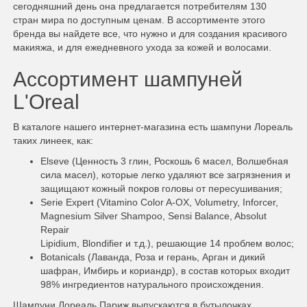
сегодняшний день она предлагается потребителям 130
стран мира по доступным ценам. В ассортименте этого
бренда вы найдете все, что нужно и для создания красивого
макияжа, и для ежедневного ухода за кожей и волосами.
Ассортимент шампуней
L'Oreal
В каталоге нашего интернет-магазина есть шампуни Лореаль
таких линеек, как:
Elseve (Ценность 3 глин, Роскошь 6 масел, Волшебная
сила масел), которые легко удаляют все загрязнения и
защищают кожный покров головы от пересушивания;
Serie Expert (Vitamino Color A-OX, Volumetry, Inforcer,
Magnesium Silver Shampoo, Sensi Balance, Absolut
Repair
Lipidium, Blondifier и т.д.), решающие 14 проблем волос;
Botanicals (Лаванда, Роза и герань, Арган и дикий
шафран, Имбирь и кориандр), в состав которых входит
98% ингредиентов натурального происхождения.
Шампуни Лореаль Париж выпускаются в бутылочках