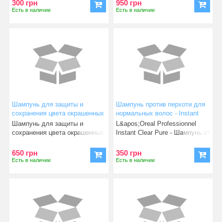
300 грн
950 грн
Есть в наличии
Есть в наличии
Шампунь для защиты и
Шампунь против перхоти для
сохранения цвета окрашенных
нормальных волос - Instant
волос 1500мл-Vitamino Color A-
Clear Pure Shampoo 300 ml
Шампунь для защиты и
L&apos;Oreal Professionnel
OX Shampoo
сохранения цвета окрашенных
Instant Clear Pure - Шампунь от
волос L&apos;Oreal Profes
перхоти Шампунь
650 грн
350 грн
Есть в наличии
Есть в наличии