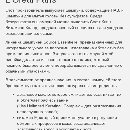
Этот производитель выпускает шампуни, содержащие ПАВ, и
шампуни для мытья головы без сульфатов. Среди
безсульфатных шампуней можно выделить Софт Клин
Витамино Колор, предназначенный специально для ухода за
окрашенными волосами.
Линейка шампуней Source Essentielle, предназначенных для
натурального ухода за волосами, изготовлена абсолютно без
применения силиконов. Эко-упаковка от шампуней этой
линейки делается из очень тонкого пластика, который
намного быстрее и легче перерабатывается по сравнению с
обычными упаковками.
В зависимости от предназначения, в состав шампуней этого
бренда могут включаться такие натуральные ингредиенты:
аргановое масло, которое смягчает волосы, питает их
и облегчает расчесывание
(Liss Unlimited Keratinoil Complex – для разглаживания
непослушных волос);
витамин Е, который принимает участие в регуляции
обменных процессов в коже, восстанавливает
эластичность волос и ускоряет их рост