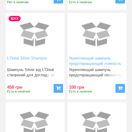
Нет в наличии
Есть в наличии
MAX
L’Oréal Silver Shampoo
Укрепляющий шампунь
предотвращающий ломкость
волос -Shampoo Loreal
Шампунь Silver від L'Oreal
Укрепляющий шампунь
professionnel INFORCER
створений для догляду за
предотвращающий ломкость
B6+Biotin 100 ml
світлим і сивим
волос -shampoo Loreal profess
458 грн
100 грн
Есть в наличии
Есть в наличии