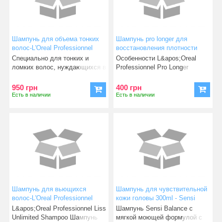
Шампунь для объема тонких
Шампунь pro longer для
волос-L'Oreal Professionnel
восстановления плотности
Volumetry Shampoo 1500ml
поверхности волос по длине
Специально для тонких и
Особенности L&apos;Oreal
500ml
ломких волос, нуждающихся в
Professionnel Pro Longer
оздоровлении и укрепле
Lengths Renewing Shampoo
950 грн
400 грн
Есть в наличии
Есть в наличии
Шампунь для вьющихся
Шампунь для чувствительной
волос-L'Oreal Professionnel
кожи головы 300ml - Sensi
Liss Unlimited Shampoo 500мл
Balance sorbitol Shampoo
L&apos;Oreal Professionnel Liss
Шампунь Sensi Balance с
Unlimited Shampoo Шампунь
мягкой моющей формулой с