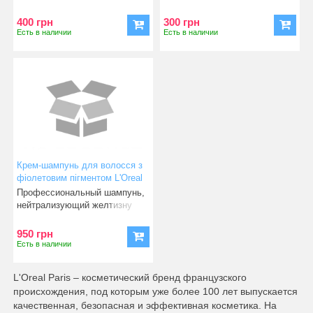
для вьющихся вол
первого применения успока
400 грн
300 грн
Есть в наличии
Есть в наличии
Крем-шампунь для волосся з
фіолетовим пігментом L'Oreal
Professionnel Serie Expert
Профессиональный шампунь,
Chroma Creme
нейтрализующий желтизну
для светлых волос. Эта к
950 грн
Есть в наличии
L'Oreal Paris – косметический бренд французского
происхождения, под которым уже более 100 лет выпускается
качественная, безопасная и эффективная косметика. На