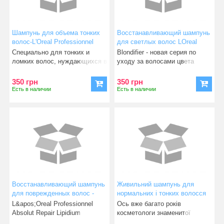
Шампунь для объема тонких
Восстанавливающий шампунь
волос-L'Oreal Professionnel
для светлых волос LOreal
Volumetry Shampoo 300ml
Professionnel Blondifier Serie
Специально для тонких и
Blondifier - новая серия по
Expert Gloss Shampoo 300 ml
ломких волос, нуждающихся в
уходу за волосами цвета
оздоровлении и укрепле
блонд от специалистов
350 грн
350 грн
Есть в наличии
Есть в наличии
Восстанавливающий шампунь
Живильний шампунь для
для поврежденных волос -
нормальних і тонких волосся
Absolut Repair Lipidium
L'oreal Professionnel Mythic Oil
L&apos;Oreal Professionnel
Ось вже багато років
Shampoo 100 мл розлив
Shampoo 75 мл
Absolut Repair Lipidium
косметологи знаменитої
Shampoo - Восстанавлива
французької компанії