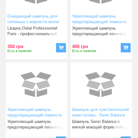
Очищающий шампунь для
Укрепляющий шампунь
склонных к жирности волос
предотвращающий ломкость
L'Oreal Pure Resource
волос -shampoo Loreal
L&apos;Oréal Professionnel
Укрепляющий шампунь
professionnel INFORCER
Paris - профессиональный
предотвращающий ломкость
B6+Biotin 300 ml
французский бренд. Мы
волос -shampoo Loreal profess
350 грн
400 грн
Есть в наличии
Есть в наличии
Укрепляющий шампунь
Шампунь для чувствительной
предотвращающий ломкость
кожи головы - Sensi Balance
волос -shampoo Loreal
Shampoo
Укрепляющий шампунь
Шампунь Sensi Balance с
professionnel INFORCER
предотвращающий ломкость
мягкой моющей формулой с
B6+Biotin 300 ml
волос -shampoo Loreal profess
первого применения успока