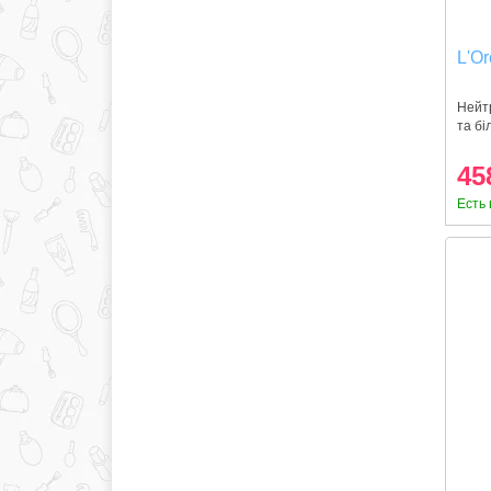
L'Or
Нейтр
та бі
45
Есть 