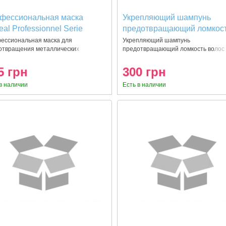
фессиональная маска
Укрепляющий шампунь
eal Professionnel Serie
предотвращающий ломкос
rt Metal Detox Anti-deposit
волос -shampoo Loreal
ессиональная маска для
Укрепляющий шампунь
отвращения металлических
предотвращающий ломкость волос 
ector 250мл
professionnel INFORCER
лений в волос
shampoo Loreal profess
B6+Biotin 300 ml
5 грн
300 грн
в наличии
Есть в наличии