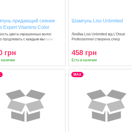
пунь придающий сияние
Шампунь Liss Unlimited
e Expert Vitamino Color
eal Professionnel для
кость цвета окрашенных волос
Лінійка Liss Unlimited від L'Oreal
о продлевать с каждым мытьем.
Professionnel створена спеці
иты цвета окрашенных
п
ос
0 грн
458 грн
в наличии
Есть в наличии
X
MAX