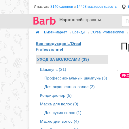
У нас уже
8140 салонов
и
14458 мастеров красоты
Маркетплейс
красоты
→
Бьюти-маркет
→
Бренды
→
L'Oreal Professionnel
П
Вся продукция L'Oreal
Professionnel
УХОД ЗА ВОЛОСАМИ (39)
Шампунь (21)
PR
Профессиональный шампунь (3)
Для окрашенных волос (2)
Кондиционер (5)
Маска для волос (9)
Для сухих волос (1)
Масло для волос (4)