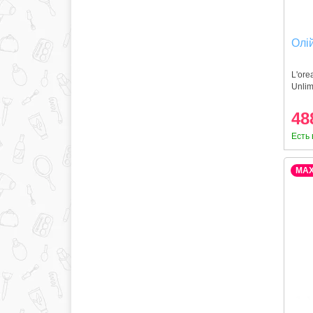
Олій
L'ore
Unlim
48
Есть 
MA