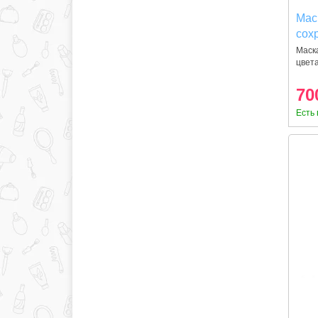
Мас
сох
вол
Маск
цвет
Vit
Pro
мл
70
Есть 