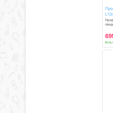
Про
L'Or
Expe
Проф
пред
Prot
накоп
69
Есть 