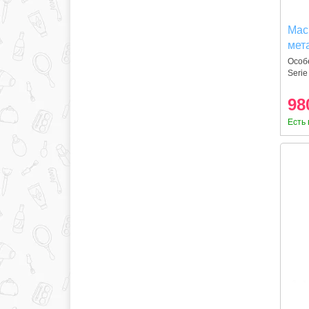
Мас
мет
воло
Особе
Serie
Anti
98
Есть 