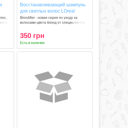
х
Восстанавливающий шампунь
для светлых волос LOreal
Professionnel Blondifier Serie
лос,
Blondifier - новая серия по уходу за
репле
волосами цвета блонд от специалистов
Expert Gloss Shampoo 300 ml
350 грн
Есть в наличии