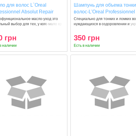
ло для волос L`Oreal
Шампунь для объема тонки
essionnel Absolut Repair
волос-L'Oreal Professionnel
d Quinoa Для
Volumetry Shampoo 300ml
офункциональное масло-уход это
Специально для тонких и ломких во
ьный выбор для тех, у кого мало вр
нуждающихся в оздоровлении и ук
становления поврежденных
с 10 в 1
0 грн
350 грн
в наличии
Есть в наличии