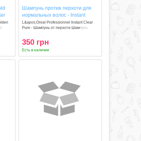
old
Шампунь против перхоти для
air
нормальных волос - Instant
Clear Pure Shampoo 300 ml
olden
L&apos;Oreal Professionnel Instant Clear
d
Pure - Шампунь от перхоти Шампунь
350 грн
Есть в наличии