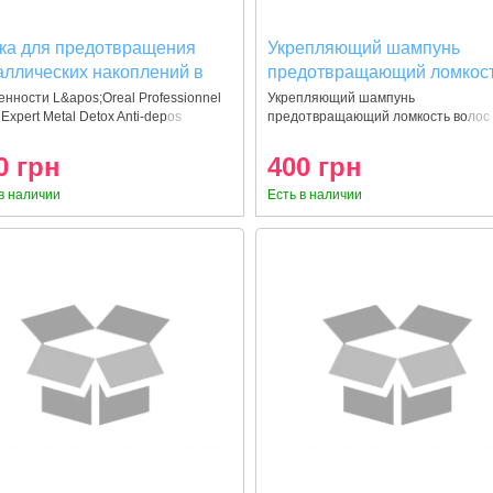
ка для предотвращения
Укрепляющий шампунь
аллических накоплений в
предотвращающий ломкос
сах Serie Expert Metal Detox
волос -shampoo Loreal
нности L&apos;Oreal Professionnel
Укрепляющий шампунь
 Expert Metal Detox Anti-depos
предотвращающий ломкость волос 
-deposit Protector 500ml
professionnel INFORCER
shampoo Loreal profess
B6+Biotin 300 ml
0 грн
400 грн
в наличии
Есть в наличии