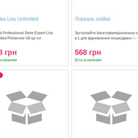
ка Liss Unlimited
Лореаль олійка
al Professional Serie Expert Liss
Зустрічайте багатофункціональну о
ited Primerose Oil-це ол
в 1 для відновлення пошкодженого
8 грн
568 грн
в наличии
Есть в наличии
X