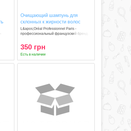
Очищающий шампунь для
ть
склонных к жирности волос
L'Oreal Pure Resource
L&apos;Oréal Professionnel Paris -
-
профессиональный французский бренд.
Мы
350 грн
Есть в наличии