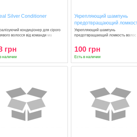
eal Silver Conditioner
Укрепляющий шампунь
предотвращающий ломкос
волос -Shampoo Loreal
алізуючий кондиціонер для сірого
Укрепляющий шампунь
лявого волосся від команди ма
предотвращающий ломкость волос 
professionnel INFORCER
shampoo Loreal profess
B6+Biotin 100 ml
8 грн
100 грн
в наличии
Есть в наличии