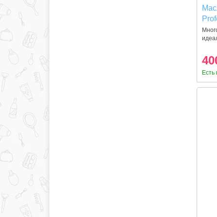
Мас
Prof
Gol
Мног
идеал
вос
воло
40
Есть 