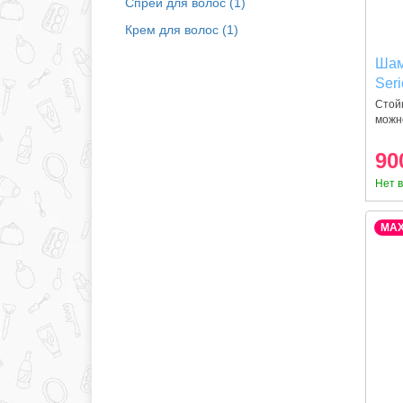
Спрей для волос (1)
Крем для волос (1)
Шам
Seri
L'Or
Стой
можн
защ
Укре
вол
90
Нет 
MA