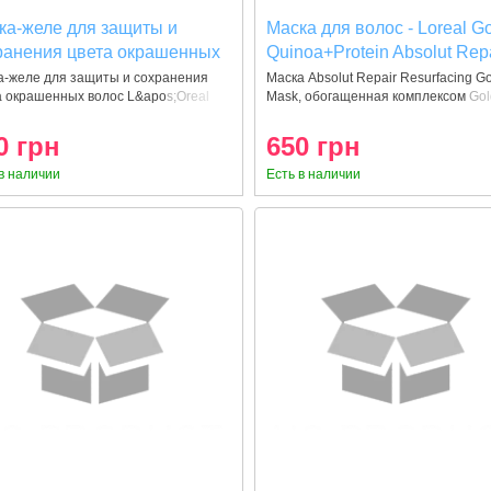
ка-желе для защиты и
Маска для волос - Loreal G
ранения цвета окрашенных
Quinoa+Protein Absolut Rep
ос НОВИНКА 500 мл-
Masque 500 мл
а-желе для защиты и сохранения
Маска Absolut Repair Resurfacing G
а окрашенных волос L&apos;Oreal
Mask, обогащенная комплексом Gol
amino Color A-OX Mask 500
0 грн
650 грн
в наличии
Есть в наличии