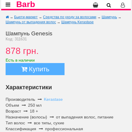
Barb
→
Бьюти-маркет
→
Средства по уходу за волосами
→
Шампунь
→
Шампунь от выпадения волос
→
Шампунь Kerastase
Шампунь Genesis
Код: 311631
878 грн.
Есть в наличии
Купить
Характеристики
Производитель
Kerastase
Объем
250 мл
Возраст
18 +
Назначение (волосы)
от выпадения волос, питание
Тип волос
все типы, сухие
Классификация
профессиональная