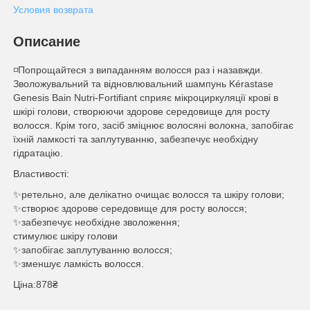
Условия возврата
Описание
◽️Попрощайтеся з випаданням волосся раз і назавжди.
Зволожувальний та відновлювальний шампунь Kérastase
Genesis Bain Nutri-Fortifiant сприяє мікроциркуляції крові в
шкірі голови, створюючи здорове середовище для росту
волосся. Крім того, засіб зміцнює волосяні волокна, запобігає
їхній ламкості та заплутуванню, забезпечує необхідну
гідратацію.
Властивості:
✨ретельно, але делікатно очищає волосся та шкіру голови;
✨створює здорове середовище для росту волосся;
✨забезпечує необхідне зволоження;
стимулює шкіру голови
✨запобігає заплутуванню волосся;
✨зменшує ламкість волосся.
Ціна:878₴