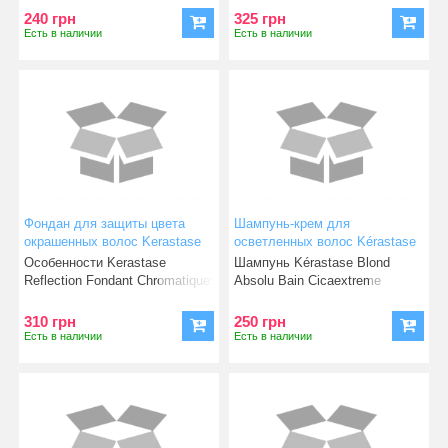
уходе
240 грн
325 грн
Есть в наличии
Есть в наличии
Фондан для защиты цвета
Шампунь-крем для
окрашенных волос Kerastase
осветленных волос Kérastase
Reflection Fondant Chromatique
Blond Absolu Bain Cicaextreme
Особенности Kerastase
Шампунь Kérastase Blond
75 мл
Reflection Fondant Chromatique:
Absolu Bain Cicaextreme
- обеспечивает защит
эффективно очищает кожу го
310 грн
250 грн
Есть в наличии
Есть в наличии