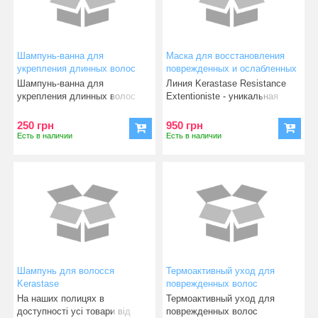
Шампунь-ванна для
Маска для восстановления
укрепления длинных волос
поврежденных и ослабленных
Kerastase Resistance Bain
волос, 200 мл Kerastase
Шампунь-ванна для
Линия Kerastase Resistance
Extentioniste 80 мл
Resistance masque
укрепления длинных волос
Extentioniste - уникальная
extentioniste
Легендарный французский
серия продуктов, нац
бренд K
250 грн
950 грн
Есть в наличии
Есть в наличии
Шампунь для волосся
Термоактивный уход для
Kerastase
поврежденных волос
Kerastase Ciment Thermique
На наших полицях в
Термоактивный уход для
150мл
доступності усі товари від
поврежденных волос