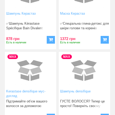
Шампунь Керастаз
Маска Керастаз
✅Шампунь Kérastase
✅Спеціальна глина-детокс для
Spécifique Bain Divalent
шкіри голови та коренів
розроблено спе
Kérastase Sp
878 грн
1372 грн
Есть в наличии
Есть в наличии
MAX
MAX
Kerastase densifique мус-
Шампунь densifique
догляд
Підтримайте об’єм вашого
ГУСТЕ ВОЛОССЯ? Тепер це
волосся за допомогою
просто! Поверніть своєму
зміцнювальної пінки
волоссю г