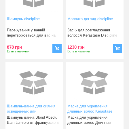
Шампунь discipline
Молочко-догляд discipline
Перебування у ванній
Засіб для розгладження
перетворюється для вас на
волосся Kérastase Discipline
суцільний жах? Ви проводи
Fondant Fluid
878 грн
1230 грн
Есть в наличии
Есть в наличии
Шампунь-ванна для сияния
Маска для укрепления
освещенных или
длинных волос Kerastase
мелированных волосKerastase
Resistance Masque
Шампунь ванна Blond Absolu
Маска для укрепления
Blond Absolu Bain Lumiere 80
Extentioniste 75 ml
Bain Lumiere от французского
длинных волос Длинные
мл
бренда Kerastase в
волосы нуждаются в особом