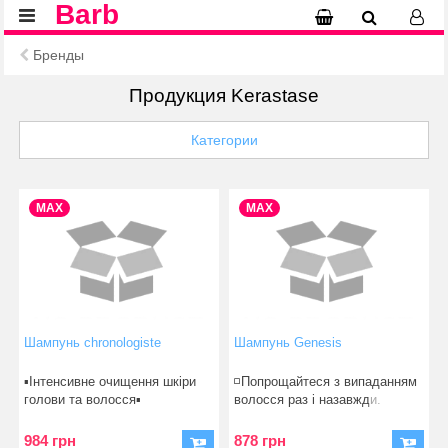
Barb
Бренды
Продукция Kerastase
Категории
MAX
MAX
Шампунь chronologiste
Шампунь Genesis
▪️Інтенсивне очищення шкіри
◽️Попрощайтеся з випаданням
голови та волосся▪️
волосся раз і назавжди.
Перетворіть звичну
Зволожувальний та ві
984 грн
878 грн