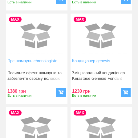
Есть в наличии
Есть в наличии
MAX
MAX
Пре-шампунь chronologiste
Кондиціонер genesis
Посильте ефект шампуню та
Зміцнювальний кондиціонер
забезпечте своєму волоссю
Kérastase Genesis Fondant
ще інтенсивніше очищ
Renfor&ccedil
1380 грн
1230 грн
Есть в наличии
Есть в наличии
MAX
MAX