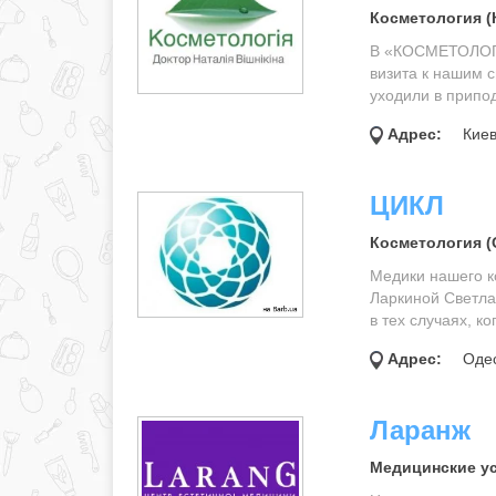
Косметология (
В «КОСМЕТОЛОГ
визита к нашим 
уходили в припо
Адрес:
Киев
ЦИКЛ
Косметология (
Медики нашего к
Ларкиной Светла
в тех случаях, к
Адрес:
Одес
Ларанж
Медицинские ус