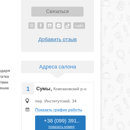
Связаться
сайт
Добавить отзыв
Адреса салона
одаря
татка
твие
1
ияние
Сумы,
Ковпаковский р-н
пер. Институтский, 34
Показать график работы
+38 (099) 391..
показать номер