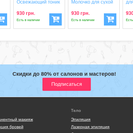
Освежающий тоник
Молочко для сухой
дл
ы
все типы кожи
кожи Lait Hydra Be...
Lot
930 грн.
930 грн.
930
Lotio...
Есть в наличии
Есть в наличии
Есть
Скидки до 80% от салонов и мастеров!
Тело
нентный макияж
Эпиляция
кция бровей
Лазерная эпиляция