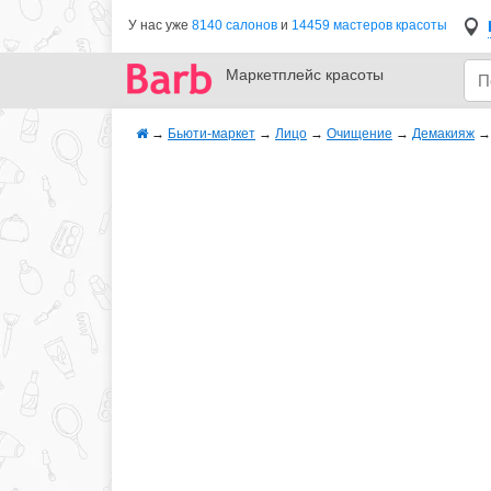
У нас уже
8140 салонов
и
14459 мастеров красоты
Маркетплейс
красоты
→
Бьюти-маркет
→
Лицо
→
Очищение
→
Демакияж