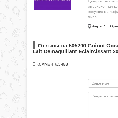
Центр эстетичес
инъекционная ко
ведущих квалифи
выпо...
Адрес:
Одес
Отзывы на 505200 Guinot Осв
Lait Demaquillant Eclaircissant 2
0 комментариев