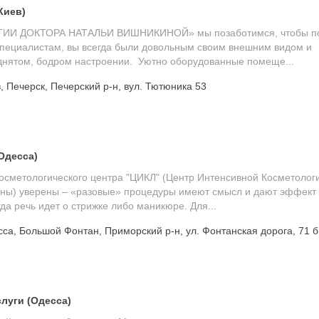
Киев)
ИИ ДОКТОРА НАТАЛЬИ ВИШНИКИНОЙ» мы позаботимся, чтобы п
специалистам, вы всегда были довольным своим внешним видом и
днятом, бодром настроении. Уютно оборудованные помеще...
, Печерск, Печерский р-н, вул. Тютюника 53
Одесса)
осметологического центра "ЦИКЛ" (Центр Интенсивной Косметолог
ны) уверены – «разовые» процедуры имеют смысл и дают эффект
огда речь идет о стрижке либо маникюре. Для...
са, Большой Фонтан, Приморский р-н, ул. Фонтанская дорога, 71 б
луги (Одесса)