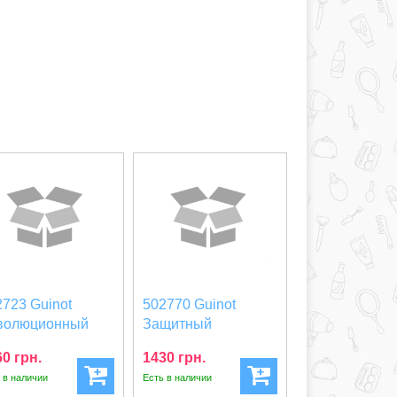
2723 Guinot
502770 Guinot
волюционный
Защитный
сстанавливающий
смягчающий крем
0 грн.
1430 грн.
м...
Creme Prote...
 в наличии
Есть в наличии