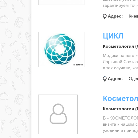
гарантируем точ
Адрес:
Киев
ЦИКЛ
Косметология (
Медики нашего к
Ларкиной Светла
в тех случаях, к
Адрес:
Одес
Косметол
Косметология (
В «КОСМЕТОЛОГ
визита к нашим 
уходили в припо