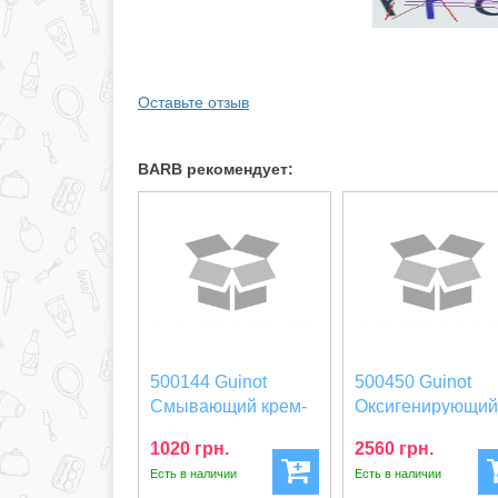
Оставьте отзыв
BARB рекомендует:
500144 Guinot
500450 Guinot
Смывающий крем-
Оксигенирующи
глубокое очищение
увлажняющий кр
1020 грн.
2560 грн.
Hyd...
Crem...
Есть в наличии
Есть в наличии