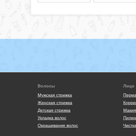
Волосы
Лицо
Мужская стрижка
Перма
Женская стрижка
Корре
Детская стрижка
Макия
Укладка волос
Пилин
Окрашивание волос
Чистк