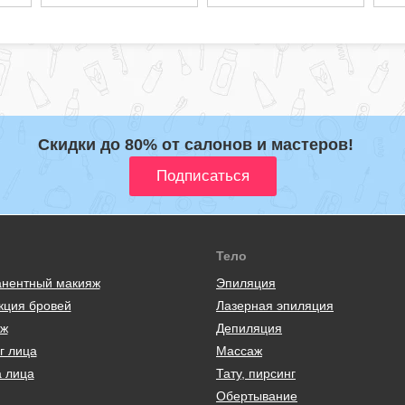
Скидки до 80% от салонов и мастеров!
Тело
нентный макияж
Эпиляция
кция бровей
Лазерная эпиляция
ж
Депиляция
г лица
Массаж
а лица
Тату, пирсинг
Обертывание