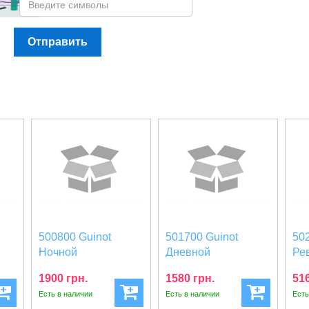
Отправить
500800 Guinot
501700 Guinot
50
й
Ночной
Дневной
Ре
ем
питательный
подтягивающий
во
1900 грн.
1580 грн.
516
подтягивающий
крем Creme Fer...
кре
Есть в наличии
Есть в наличии
Есть
кре...