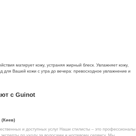
твия матирует кожу, устраняя жирный блеск. Увлажняет кожу,
д для Вашей кожи с утра до вечера: превосходное увлажнение и
ют с Guinot
 (Киев)
чественных и доступных услуг Наши стилисты – это профессионалы
 эксперты по уходу за волосами и ногтевому сервису. Мы