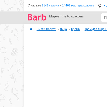
К
У нас уже
8143 салона
и
14462 мастера красоты
Маркетплейс
красоты
→
Бьюти-маркет
→
Лицо
→
Кремы
→
Крем для лица G