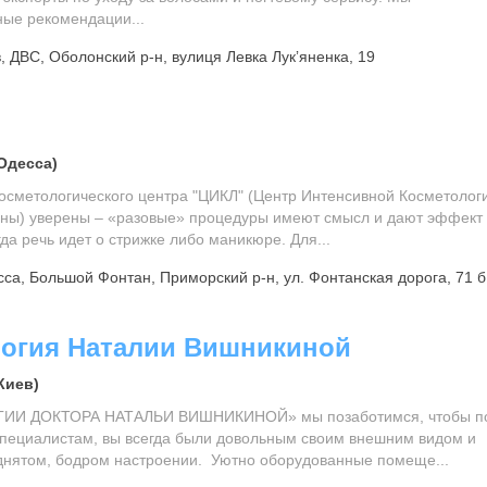
ные рекомендации...
, ДВС, Оболонский р-н, вулиця Левка Лукʼяненка, 19
Одесса)
осметологического центра "ЦИКЛ" (Центр Интенсивной Косметолог
ны) уверены – «разовые» процедуры имеют смысл и дают эффект
огда речь идет о стрижке либо маникюре. Для...
са, Большой Фонтан, Приморский р-н, ул. Фонтанская дорога, 71 б
огия Наталии Вишникиной
Киев)
ИИ ДОКТОРА НАТАЛЬИ ВИШНИКИНОЙ» мы позаботимся, чтобы п
специалистам, вы всегда были довольным своим внешним видом и
днятом, бодром настроении. Уютно оборудованные помеще...