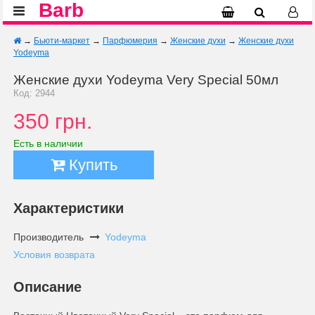
Barb
→
Бьюти-маркет
→
Парфюмерия
→
Женские духи
→
Женские духи
Yodeyma
Женские духи Yodeyma Very Special 50мл
Код: 2944
350 грн.
Есть в наличии
Купить
Характеристики
Производитель
Yodeyma
Условия возврата
Описание