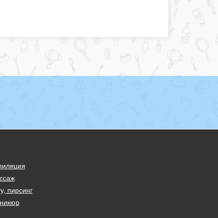
пиляция
ссаж
у, пирсинг
никюр