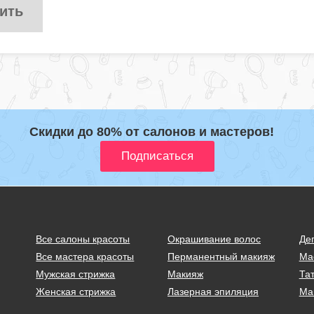
ить
Скидки до 80% от салонов и мастеров!
Все салоны красоты
Окрашивание волос
Де
Все мастера красоты
Перманентный макияж
Ма
Мужская стрижка
Макияж
Тат
Женская стрижка
Лазерная эпиляция
Ма