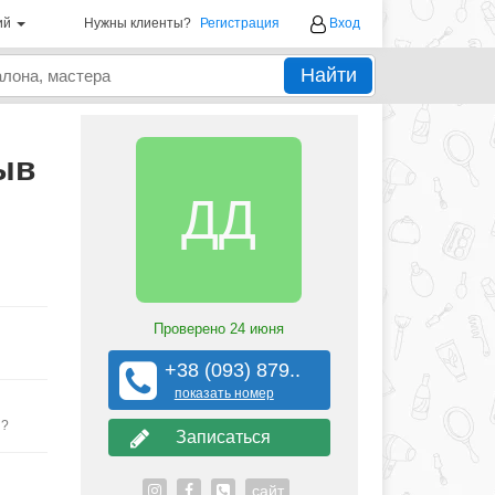
ий
Нужны клиенты?
Регистрация
Вход
Найти
ыв
ДД
Проверено
24 июня
+38 (093) 879..
показать номер
ы?
Записаться
сайт