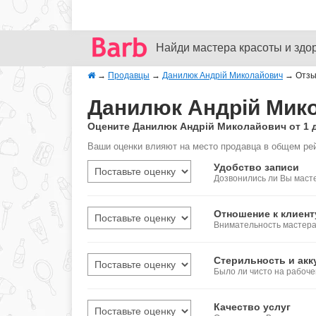
Найди мастера красоты и здо
→
Продавцы
→
Данилюк Андрій Миколайович
→
Отз
Данилюк Андрій Мико
Оцените Данилюк Андрій Миколайович от 1 
Ваши оценки влияют на место продавца в общем ре
Удобство записи
Дозвонились ли Вы масте
Отношение к клиент
Внимательность мастера,
Стерильность и акк
Было ли чисто на рабоч
Качество услуг