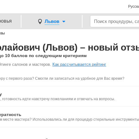
Русск
ровья
Львов
ывы
лайович (Львов) – новый отз
до 10 баллов по следующим критериям
йтинге салонов и мастеров.
Как рассчитывается рейтинг
ру с первого раза? Смогли ли записаться на удобное для Вас время?
у
 готовность идти навстречу пожеланиям и отвечать на вопросы.
уратность
ем месте мастера? Использовались ли для процедур стерильные инструмент