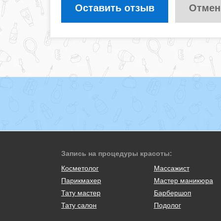
Оставить отзыв
Отмен
Запись на процедуры красоты:
Косметолог
Массажист
Парикмахер
Мастер маникюра
Тату мастер
Барбершоп
Тату салон
Подолог