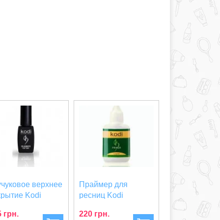
учуковое верхнее
Праймер для
крытие Kodi
ресниц Kodi
fessional Rubb...
Professional 15 г
 грн.
220 грн.