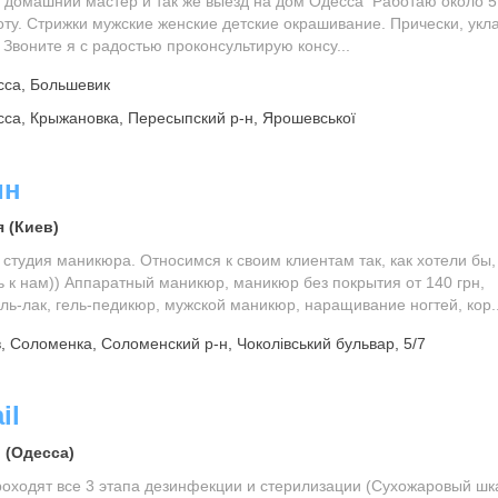
 домашний мастер и так же выезд на дом Одесса Работаю около 5
ту. Стрижки мужские женские детские окрашивание. Прически, укла
 Звоните я с радостью проконсультирую консу...
са, Большевик
са, Крыжановка, Пересыпский р-н, Ярошевської
ин
 (Киев)
студия маникюра. Относимся к своим клиентам так, как хотели бы,
 к нам)) Аппаратный маникюр, маникюр без покрытия от 140 грн,
ль-лак​, гель-​педикюр, ​мужской маникюр, наращивание ногтей, кор..
, Соломенка, Соломенский р-н, Чоколівський бульвар, 5/7
il
 (Одесса)
роходят все 3 этапа дезинфекции и стерилизации (Сухожаровый шк