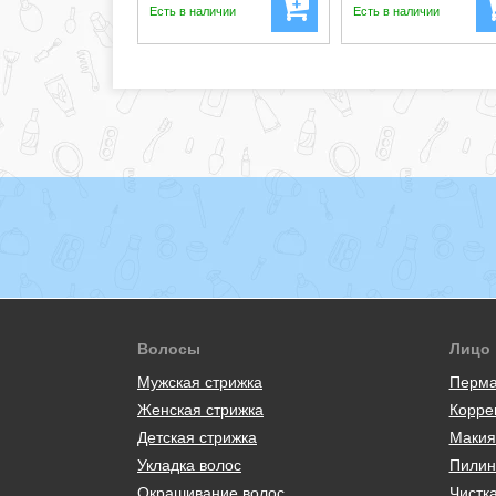
Есть в наличии
Есть в наличии
Волосы
Лицо
Мужская стрижка
Перма
Женская стрижка
Корре
Детская стрижка
Макия
Укладка волос
Пилин
Окрашивание волос
Чистк