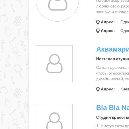
Парикмахер твой
люблю свою рабо
завивка и прочее
Адрес:
Одес
Адрес:
Одес
Аквамар
Ногтевая студия
Самая душевная 
чтобы относились
дизайн ногтей, ге
Адрес:
Киев
Bla Bla Na
Студия красоты
1. Инстументы п