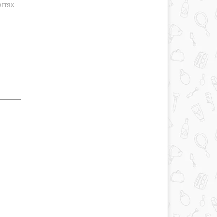
огтях