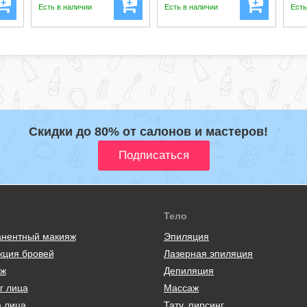
Есть в наличии
Есть в наличии
Есть
Скидки до 80% от салонов и мастеров!
Тело
нентный макияж
Эпиляция
кция бровей
Лазерная эпиляция
ж
Депиляция
г лица
Массаж
а лица
Тату, пирсинг