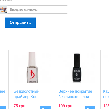
Отправить
нее
Безкислотный
Верхнее покрытие
Ка
праймер Kodi
без липкого слоя
по
...
Professional
Kodi Professiona...
Pro
75 грн.
199 грн.
135
Ultrabond,...