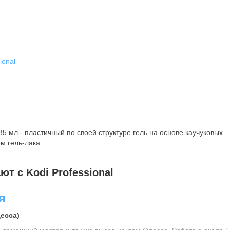
ional
35 мл - пластичный по своей структуре гель на основе каучуковых
м гель-лака
т с Kodi Professional
я
есса)