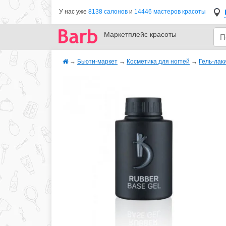
У нас уже
8138 салонов
и
14446 мастеров красоты
Маркетплейс
красоты
→
Бьюти-маркет
→
Косметика для ногтей
→
Гель-лак