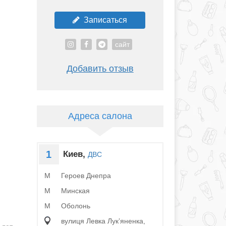
Записаться
сайт
Добавить отзыв
Адреса салона
1
Киев,
ДВС
Героев Днепра
M
Минская
M
Оболонь
M
вулиця Левка Лукʼяненка,