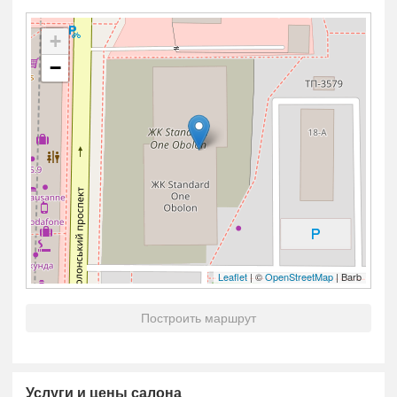
+
−
Leaflet
| ©
OpenStreetMap
| Barb
Построить маршрут
Услуги и цены салона