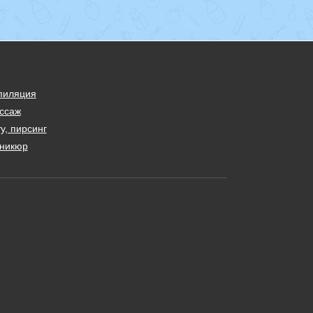
пиляция
ссаж
у, пирсинг
никюр