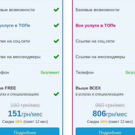
овые возможности
Базовые возможности
-услуги в ТОПе
Все услуги в ТОПе
ки на соц.сети
Ссылки на соц.сети
лки на мессенджеры
Ссылки на мессенджеры
ефон
безлимит
Телефон
безл
е FREE
Выше ВСЕХ
лугах и специализациях
в услугах и специализациях
180 грн/мес
960 грн/мес
151
806
грн/мес
грн/мес
Скидка
16%
(пакет 12 мес)
Скидка
16%
(пакет 12 мес)
Подробнее
Подробнее