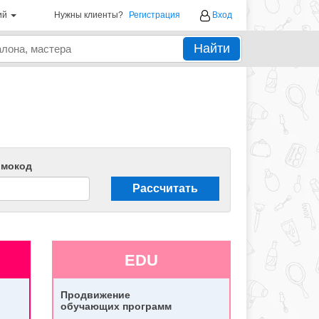
ий
Нужны клиенты?
Регистрация
Вход
Найти
омокод
Рассчитать
EDU
Продвижение
обучающих программ