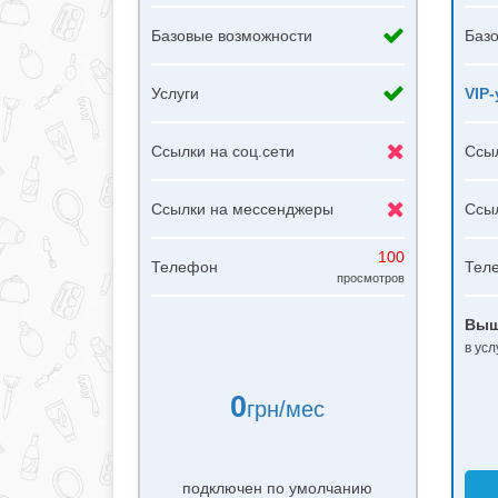
Базовые возможности
Баз
Услуги
VIP
Ссылки на соц.сети
Ссыл
Ссылки на мессенджеры
Ссы
100
Телефон
Тел
просмотров
Выш
в ус
0
грн/мес
подключен по умолчанию