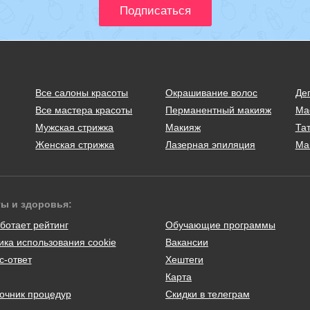
Все салоны красоты
Окрашивание волос
Де
Все мастера красоты
Перманентный макияж
Ма
Мужская стрижка
Макияж
Тат
Женская стрижка
Лазерная эпиляция
Ма
ты и здоровья:
ботает рейтинг
Обучающие программы
ика использования cookie
Вакансии
с-ответ
Хештеги
Карта
очник процедур
Скидки в телеграм