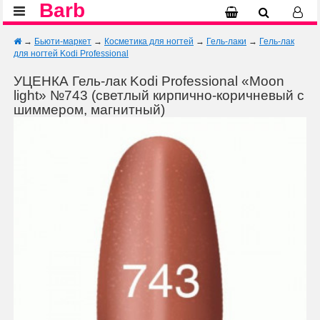
Barb
→
Бьюти-маркет
→
Косметика для ногтей
→
Гель-лаки
→
Гель-лак
для ногтей Kodi Professional
УЦЕНКА Гель-лак Kodi Professional «Moon
light» №743 (светлый кирпично-коричневый с
шиммером, магнитный)