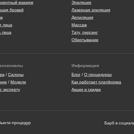
нентный макияж
Эпиляция
кция бровей
Лазерная эпиляция
ж
Депиляция
г лица
Массаж
а лица
Тату, пирсинг
Обертывание
ессионалы
Информация
ра
/
Салоны
Блог
/
О процедурах
ние
/
Модели
Как работает платформа
с эксперту
Акции и скидки
 бьюти-процедур
Барб в социал