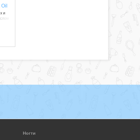
 Oil
х и
аслом
Ногти