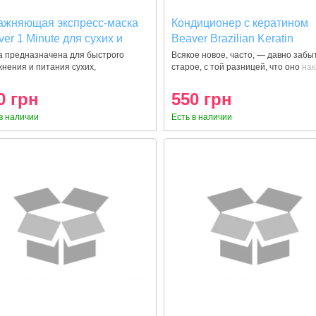
ажняющая экспресс-маска
Кондиционер с кератином
er 1 Minute для сухих и
Beaver Brazilian Keratin
ослушных волос 210 мл
Smoothing для эластичност
а предназначена для быстрого
Всякое новое, часто, — давно забы
нения и питания сухих,
старое, с той разницей, что оно на
волос 350 мл
ченных, и
0 грн
550 грн
в наличии
Есть в наличии