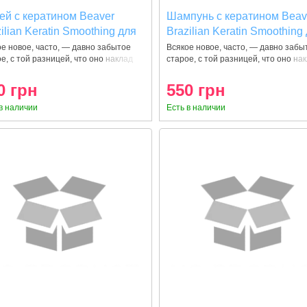
ей с кератином Beaver
Шампунь с кератином Beav
ilian Keratin Smoothing для
Brazilian Keratin Smoothing
стичности волос 350 мл
эластичности волос 350 мл
е новое, часто, — давно забытое
Всякое новое, часто, — давно забы
е, с той разницей, что оно наклад
старое, с той разницей, что оно на
0 грн
550 грн
в наличии
Есть в наличии