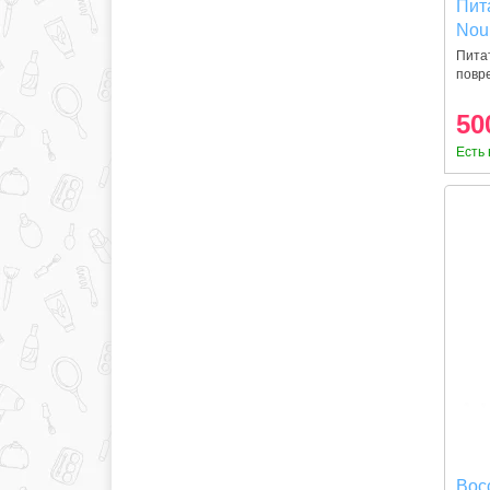
Пит
Nou
сух
Пита
повр
Наш
50
Есть 
Вос