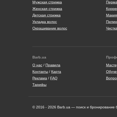
Мужская стрижка
Перма
Женская стрижка
Корре
Детская стрижка
Макия
Укладка волос
Пилин
Окрашивание волос
Чистк
Barb.ua
Проф
/
Масте
Контакты
/
Карта
Обуче
/
Вопро
Тарифы
© 2016 - 2026 Barb.ua — поиск и бронирование