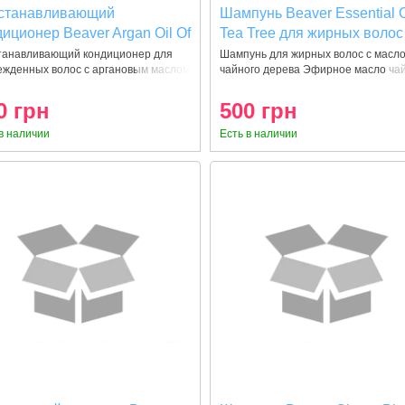
станавливающий
Шампунь Beaver Essential O
иционер Beaver Argan Oil Of
Tea Tree для жирных волос
occo для поврежденных
мл
танавливающий кондиционер для
Шампунь для жирных волос с масл
ежденных волос с аргановым маслом
чайного дерева Эфирное масло чай
ос 350 мл
0 грн
500 грн
в наличии
Есть в наличии