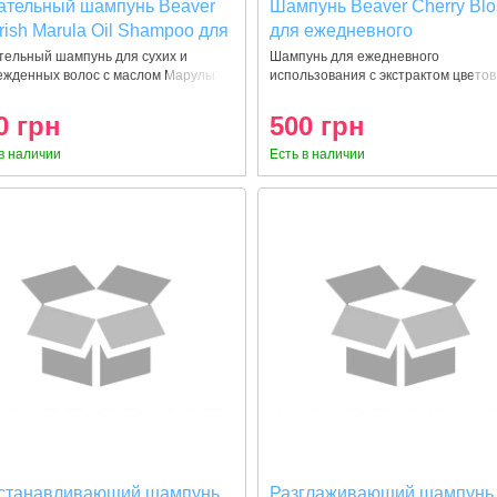
ательный шампунь Beaver
Шампунь Beaver Cherry Bl
rish Marula Oil Shampoo для
для ежедневного
их волос 350 мл
использования 350 мл
тельный шампунь для сухих и
Шампунь для ежедневного
ежденных волос с маслом Марулы
использования с экстрактом цветов
е
Сакуры Сакура
0 грн
500 грн
в наличии
Есть в наличии
станавливающий шампунь
Разглаживающий шампунь