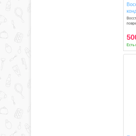
Вос
конд
Mor
Восс
повр
вол
50
Есть 