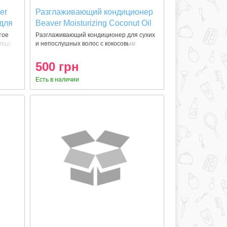
er
Разглаживающий кондиционер
 для
Beaver Moisturizing Coconut Oil
& Milk Shampoo 350 мл
тое
Разглаживающий кондиционер для сухих
клад
и непослушных волос с кокосовым
маслом
500 грн
Есть в наличии