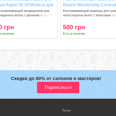
er Argan Oil Of Morocco для
Beaver Moisturizing Coconut
режденных волос 350 мл
& Milk Shampoo 350 мл
танавливающий кондиционер для
Разглаживающий шампунь для сухи
ежденных волос с аргановым маслом
непослушных волос с кокосовым м
0 грн
500 грн
в наличии
Есть в наличии
Скидки до 80% от салонов и мастеров!
Тело