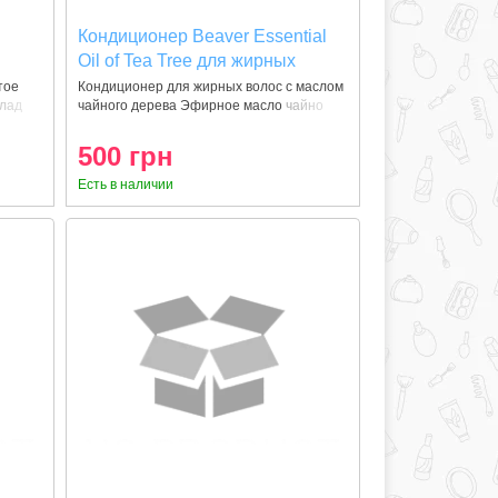
Кондиционер Beaver Essential
Oil of Tea Tree для жирных
и
волос 350 мл
тое
Кондиционер для жирных волос с маслом
клад
чайного дерева Эфирное масло чайно
500 грн
Есть в наличии