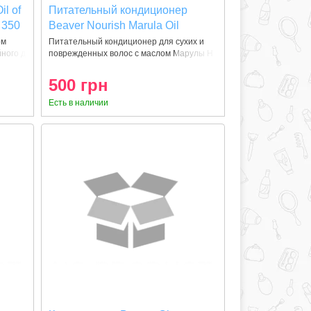
il of
Питательный кондиционер
 350
Beaver Nourish Marula Oil
Shampoo для сухих волос 350
ом
Питательный кондиционер для сухих и
ного д
поврежденных волос с маслом Марулы Н
мл
500 грн
Есть в наличии