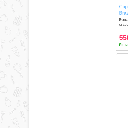
Спр
Braz
эла
Всяко
старо
55
Есть 