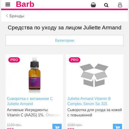
Barb
Бренды
Средства по уходу за лицом Juliette Armand
Категории
PRO
PRO
Сыворотка с витамином С
Juliette Armand Vitamin B
Juliette Armand
Complex Serum Se 315
Успокаивающая сыворотка с
Активные Ингредиенты:
Сыворотка для ухода за кожей
витаминами группы
Vitamin C (AA2G) 1%. Описани
с повышенной
чувствительностью и
1100 грн.
1089 грн.
реактивнос