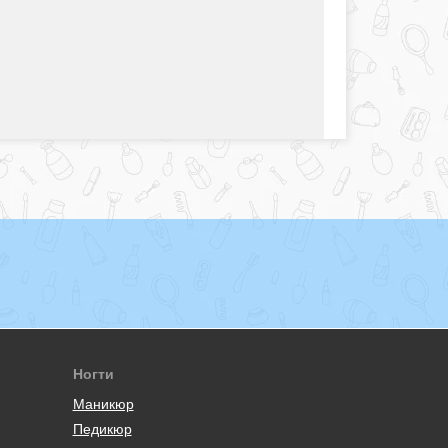
Ногти
Маникюр
Педикюр