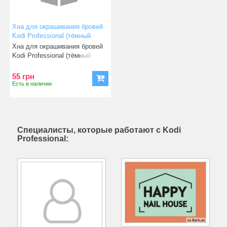
Хна для окрашивания бровей
Kodi Professional (тёмный
шоколад) 5 гр
Хна для окрашивания бровей
Kodi Professional (тёмный
шоколад) 5 гр предста
55 грн
Есть в наличии
Специалисты, которые работают с Kodi
Professional: