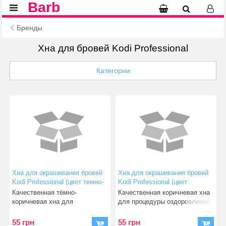
Barb
Бренды
Хна для бровей Kodi Professional
Категории
Хна для окрашивания бровей
Хна для окрашивания бровей
Kodi Professional (цвет темно-
Kodi Professional (цвет
коричневый) 5 г
коричневый) 5 г
Качественная тёмно-
Качественная коричневая хна
коричневая хна для
для процедуры оздоровления
процедуры оздоровления и
и создания идеальной
создания иде
55 грн
55 грн