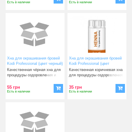
Есть в наличии
Есть в наличии
Хна для окрашивания бровей
Хна для окрашивания бровей
Kodi Professional (цвет черный)
Kodi Professional (цвет
5 г
коричневый) 5 г
Качественная чёрная хна для
Качественная коричневая хна
процедуры оздоровления и
для процедуры оздоровления
создания идеальной фор
и создания идеаль
55 грн
35 грн
Есть в наличии
Есть в наличии