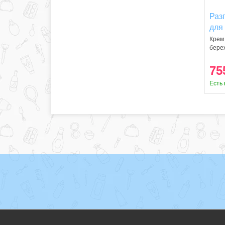
Раз
для
(10
Крем
бере
кожей
75
Есть 