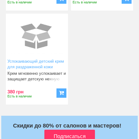
Есть в наличии
Есть в наличии
Успокаивающий детский крем
для раздраженной кожи
Atopalm Diaper Soothing Cream,
Крем мгновенно успокаивает и
60 мл (63002)
защищает детскую нежную
кожу, которая страдает
380 грн
Есть в наличии
Скидки до 80% от салонов и мастеров!