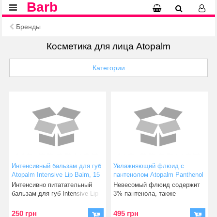
Barb
Бренды
Косметика для лица Atopalm
Категории
Интенсивный бальзам для губ
Увлажняющий флюид с
Atopalm Intensive Lip Balm, 15
пантенолом Atopalm Panthenol
мл (63003)
Watery Fluid, 100 мл (63004)
Интенсивно питатательный
Невесомый флюид содержит
бальзам для губ Intensive Lip
3% пантенола, также
Balm содержит в сост
известного как витамин В5, кот
250 грн
495 грн